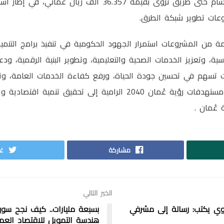
الغنصب من دوار فلج الشام حتى طريق نزوى بقيمة 36.357 ألف ريال عُ
وعات تطوير شبكة الطرق.
ة من المشروعات استمرار الجهود الحكومية في تنفيذ برامج التنمي
اسية، وتعزيز الخدمات الصحية والتعليمية، وتطوير البنية الرقمية، ود
 تسهم في تحسين جودة الحياة، ورفع كفاءة الخدمات العامة، وتعز
الوطني، بما ينسجم مع مستهدفات رؤية عُمان 2040 الرامية إلى تحقيق
عُمان .
مشاركة
غر
الخبر التالي
وي يكتب: رسالة إلى مشرفي
بسبعة مليارات.. كيف نجح سو
هندسة التمويل للاقتصاد العم