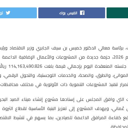
الفيس بوك
توي
 برئاسة معالي الدكتور خميس بن سيف الجابري وزير الاقتصاد ور
خلال اجتماعه الثاني لعام 2026، حزمة جديدة من المشروعات والأعمال الإضافية ال
سلطنة عُمان، وذلك في ج
انئ، والطرق، والصحة، والخدمات اللوجستية، والتحول الرقمي، وال
مرار تنفيذ المشروعات التنموية ذات الأولوية في مختلف محافظات 
 التي وافق المجلس على إسنادها مشروع إنشاء ميناء الصيد البحر
مليون ريال عُماني، ويهدف المشروع إلى تعزيز البنية الأساسية لقطاع الثرو
فع كفاءة المرافق الداعمة للصيادين، بما يسهم في تنشيط الاقتص
لمحافظة.