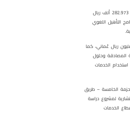
وشملت القرارات كذلك الموافقة على توفير الدعم المقدم من شركة مايكروسوفت بقيمة 282.973 ألف ريال
مج التأهيل اللغوي
ظة ظفار، وافق المجلس على الأعمال التكميلية لمشاريع الطرق بقيمة 3.517 مليون ريال عُماني، كما
مة المصادقة وحلول
 وتوسع استخدام الخدمات
لحزمة الخامسة – طريق
ات الاستشارية لمشروع دراسة
ما يدعم تطوير قطاع الخدمات