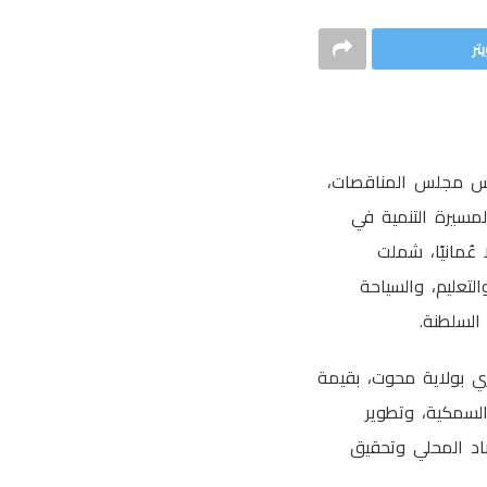
تر
ئيس مجلس المناقصات،
داعمة لمسيرة التنمية في
لسته المنعقدة اليوم بإجمالي قيمة بلغت 114,163,490.826 ريالًا عُمانيًا، شملت
تعليم، والسياحة
السلطنة.
ي بولاية محوت، بقيمة
ة السمكية، وتطوير
اد المحلي وتحقيق