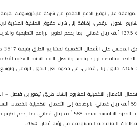
اريع التحول الرقمي، إضافة إلى شراء حقوق الملكية الفكرية لبرنا
ريبية.
وفي محاف
الخاصة بمناقصة توريد وتنفيذ وتشغيل البنية التحتية الوطنية لأنظ
التوقيع الإلكتروني بقيمة 2.104 مليون ريال عُماني، في خطوة تعزز التحول الرقمي
تكمال الأعمال التكميلية لمشروع إنشاء طريق تيمور بن فيصل – ا
بوابة صحار بقيمة 596.962 ألف ريال عُماني، بالإضافة إلى الأعمال التكميلية للخدم
الأسواق اللوجستية وتعزيز القدرة التنافسية بقيمة 588 ألف ريال عُماني، ب
لقطاعات الاقتصادية المستهدفة في رؤية عُمان 2040.