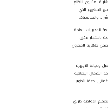
ارية لمشروع النظام
قيمة 501.799 ألف ريال عُماني، وهو المشروع الذي
راء والمناقصات.
عة للمديريات العامة
فية الخاصة باستئجار مخزن
 341.061 ألف ريال عُماني، بما يضمن جاهزية المخزون
يل وصيانة الأجهزة
 ريال عُماني، فيما اعتمد الأعمال الإضافية
صفوف لمدة عامين دراسيين بقيمة 117.6 ألف ريال عُماني، دعمًا لتطوير
تصميم ازدواجية طريق