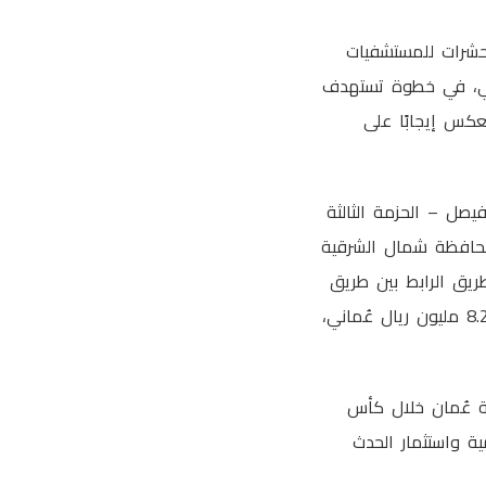
حشرات للمستشفيات
ة، بقيمة تجاوزت 24.506 مليون ريال عُماني، في خطوة تستهدف
عكس إيجابًا على
صل – الحزمة الثالثة
ض بمحافظة شمال الشرقية
الطريق الرابط بين طريق
السلطان تيمور بن فيصل وطريق السلطان قابوس بولاية صحار بمحافظة الباطنة، بقيمة 8.249 مليون ريال عُماني،
نة عُمان خلال كأس
عالمية واستثمار الحدث