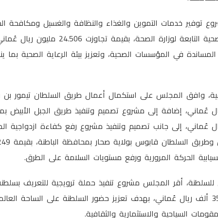
ع توفير خدمات التموين والغذاء والنظافة والغسيل ومكافحة ال
والمجمعات والمراكز الصحية التابعة لوزارة الصح
المساندة في المؤسسات الصحية، وتعزيز بيئة الرعاية الصحية بما ين
سية، وافق المجلس على استكمال أعمال طريق السلطان تيمور بن في
21 مليون ريال عُماني، إضافة إلى مشروع تصميم وتنفيذ طريق الجبل الأبي
1 مليون ريال عُماني، إلى جانب تصميم وتنفيذ مشروع رفع كفاءة ازدواجية 
ابية الحركة المرورية ورفع مستويات السلامة على الطرق.
ي للسلطنة، أقر المجلس مشروع تنفيذ حملة ترويجية للتعريف بسلط
العالم 2026 بقيمة 355.5 ألف ريال عُماني، بهدف تعزيز حضور السلطنة على الساحة ال
لمقومات السياحية والاستثمارية والثقافية.