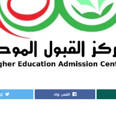
الفيس بوك
توي