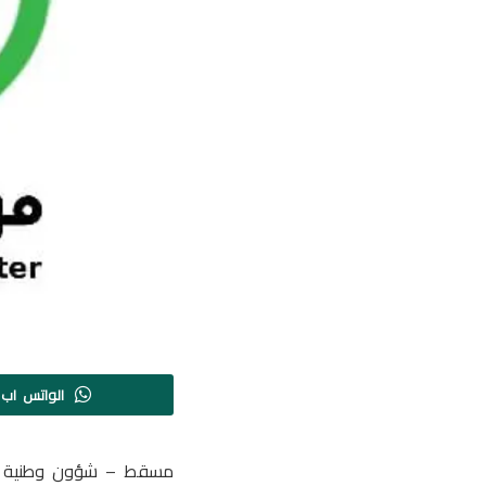
الواتس اب
مسقط – شؤون وطنية