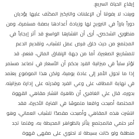
إيقاع الحياة السريع.
وبينت: لا يفوتنا أن الإعلانات والتركيز المكثف عليها يؤديان
دوراً بارزاً في الترويج لها وزيادة أعدادها بصفة مستمرة، ومن
منظوري الشخصي، أرى أن انتشارها الواسع قد أثر إيجاباً في
المجتمع من حيث خلق فرص عمل للشباب، وتقديم الدعم
للمشاريع الصغيرة. أما من جهة الإنفاق المالي، فنعم، قد
تؤثر سلباً في ميزانية الفرد بحكم أن الأسعار في تصاعد مستمر
إذا ما تحول الأمر إلى عادة يومية، ولكن هذا الموضوع يعتمد
في نهاية المطاف على وعي الفرد وقدرته على إدارة ميزانيته.
بدوره، قال علي الغافري أن ظاهرة انتشار مقاهي القهوة
المختصة أصبحت واقعا ملموسًا في الفترة الأخيرة، فقد
انتشرت هذه المقاهي وأصبحت مقصدًا للشباب العماني، وهو
أمر حتمي فالمجتمع يتأثر بالظواهر المحيطة به، وقلما تجد
منطقة ولو كانت بسيطة لا تحتوي على مقهى قهوة