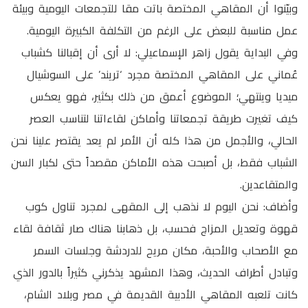
وبيّنوا أن المقاهي المختصة باتت مقا للتجمعات اليومية وبيئة
عمل مناسبة للبعض على الرغم من التكلفة الكبيرة اليومية.
وفي البداية يقول زاهر الإسماعيلي: لا أرى أن إقبالنا كشباب
عُماني على المقاهي المختصة مجرد ‘تريند’ على السوشيال
ميديا وينتهي؛ الموضوع أعمق من ذلك بكثير، فهو يعكس
كيف تغيرت طريقة تجمعاتنا وأماكن لقاءاتنا لتناسب العصر
الحالي، والأجمل من هذا كله أن الأمر لم يعد يقتصر علينا نحن
الشباب فقط، بل أصبحت هذه الأماكن مقصداً حتى لكبار السن
والمتقاعدين.
وأضاف: نحن اليوم لا نذهب إلى المقهى لمجرد تناول كوب
قهوة وتعديل المزاج فحسب، بل ذهابنا هناك صار ثقافة لقاء
مع الأصحاب والأحبة، مكان مريح للدردشة وجلسات السمر
وتبادل أطراف الحديث، وهذا المشهد يذكرني كثيراً بالدور الذي
كانت تلعبه المقاهي الأدبية القديمة في مصر وبلاد الشام،