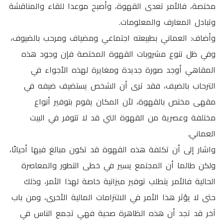
مختصة، فالأمر تعدى القهوة، وأصبح موعدا للقاء والمناقشة
وتبادل المعارف والمعلومات.
وأضاف: العماني بطبيعته اجتماعي ومضياف ومرحب بالضيوف،
وفي ظل تنوع مشروبات القهوة المختصة فإن وجود هذه
المقاهي أوجد صورة جديدة ومغايرة لهذه الأجواء في
الترحاب بالضيف، فقد ترى أن الشخص يستضيف ضيفه في
مقهى مختص بالقهوة، لأن المكان يقوم بتوفير أنواع
مختلفة وعصرية من القهوة التي قد لا تتوفر في البيت
العماني.
واشار إلى أن تكلفة هذه القهوة قد تكون مبالغ فيها أحيانًا،
ولكن طالما أن المجتمع يسير في خطى التطور والمعاصرة
الحالية فالأمر يتطلب توفير ميزانية خاصة لهذا الأمر، وذلك
حتى لا يؤثر هذا الأمر في الالتزامات المالية الأخرى، ومن باب
آخر قد تجد أن هذه الظاهرة صحية فهي تجمع الناس في