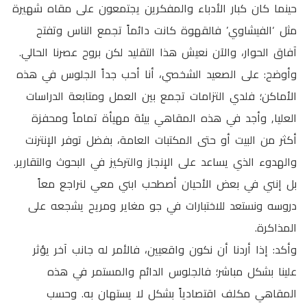
حينما كان كبار الأدباء والمفكرين يجتمعون على مقاه شهيرة
مثل ‘الفيشاوي’ فالقهوة كانت دائماً تجمع الناس وتفتح
آفاق الحوار، والآن نعيش هذا التقليد لكن بروح عصرنا الحالي.
وأوضح: على الصعيد الشخصي، أنا أحب جداً الجلوس في هذه
الأماكن؛ فلدي التزامات تجمع بين العمل ومتابعة الدراسات
العليا, وأجد في هذه المقاهي بيئة مهيأة تماماً ومحفزة
أكثر من البيت أو حتى المكتبات العامة، بفضل توفر الإنترنت
والهدوء الذي يساعد على الإنجاز والتركيز في البحوث والتقارير.
بل إنني في بعض الأحيان أصطحب ابني معي لنراجع معاً
دروسه ونستعد للاختبارات في جو مغاير ومريح يشجعه على
المذاكرة.
وأكد: إذا أردنا أن نكون واقعيين، فالأمر له جانب آخر يؤثر
علينا بشكل مباشر؛ فالجلوس الدائم والمستمر في هذه
المقاهي مكلف اقتصادياً بشكل لا يستهان به. وحسب