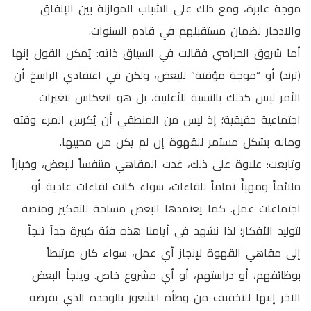
موجة عابرة، ومع ذلك على الشباب الموازنة بين الإنفاق
والادخار لضمان مستقبلهم في قادم السنوات.
أما شروق الحراصي فقالت في السياق ذاته: يُمكن القول إنها
(ترند) أو “موجة مؤقتة” للبعض، ولكن في اعتقادي الراسخ أن
الأمر ليس كذلك بالنسبة للأغلبية، بل هو انعكاس لتغيرات
اجتماعية حقيقية؛ إذ ليس من المنطقي أن يُكرس المرء وقته
وماله بشكل مستمر للقهوة إن لم يكن من محبيها.
وتابعت: علاوة على ذلك، غدت المقاهي متنفساً للبعض، وخياراً
ملائماً ومهيأً تماماً للقاءات، سواء كانت لقاءات عادية أو
اجتماعات عمل. كما يعتمدها البعض مساحة للتفكير ومنصة
لتوليد الأفكار؛ لذا نشهد في أيامنا هذه فئة كبيرة جداً تلجأ
إلى مقاهي القهوة لإنجاز أي عمل، سواء كان مرتبطاً
بوظائفهم، أو دراستهم، أو أي مشروع خاص. ويلجأ البعض
الآخر إليها للتخفيف من وطأة الشعور بالوحدة الذي يفرضه