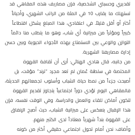
تقديري وحسبتي الشخصية، فإن مصاريف هذه المقاهي قد
تستهلك ما يقارب 10 في المئة من الراتب الشهري، وأحياناً
أكثر أو أقل قليلاً. في اعتقادي، هذا المبلغ يشكل اقتطاعاً
كبيراً ومؤثراً من ميزانية أي شاب، وهو ما يتطلب منا دائماً
التوازن والوعي بين الاستمتاع بهذه الأجواء الحيوية وبين حسن
إدارة مصاريفنا الشهرية.
من جانبه، قال هادي الهنائي: أرى أن ثقافة القهوة
المختصة في سلطنة عُمان لم تعد مجرد “ترند” مؤقت، بل
أصبحت جزءاً من نمط حياة الشباب وأسلوب تجمعاتهم الحديثة،
فالمقاهي اليوم تؤدي دوراً اجتماعياً يتجاوز تقديم القهوة
لتكون أماكن للقاء والعمل والدراسة. وفي الوقت نفسه، فإن
هذا الإقبال ينعكس على ميزانية الشباب، حيث أصبح الإنفاق
على القهوة بنداً شهرياً معتاداً لدى الكثير منهم.
وأضاف: نحن أمام تحول اجتماعي حقيقي أكثر من كونه