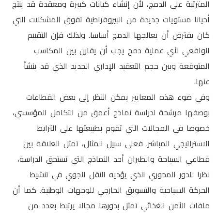
المترتبة على الدمج، لأن إنشاء كيانات كبيرة ومعقدة قد ينتج
أحيانا مستويات جديدة من البيروقراطية تفوق المشكلات التي
كان يفترض أن يعالجها الدمج أساسا. ولذلك فإن التقييم
الواقعي لأي عملية دمج يجب أن يقارن بين المكاسب
المتوقعة وبين حجم التعقيد الإداري الجديد الذي قد ينشأ
عنها.
وفي ضوء هذه المعايير يمكن النظر إلى بعض القطاعات
بوصفها مرشحة لدراسة نماذج أعمق من التكامل المؤسسي،
خصوصا في المجالات التي تقوم بطبيعتها على الترابط
الاستراتيجي المباشر. فعلى سبيل المثال، تمثل العلاقة بين
قطاعي السياحة والطيران أحد النماذج التي تستحق الدراسة،
نظرا للدور المحوري الذي يؤديه النقل الجوي في تنشيط
الحركة السياحية والتسويق الخارجي للوجهات الوطنية. كما أن
ملفات الأمن الغذائي تمثل بدورها مجالا يرتبط بعدد من