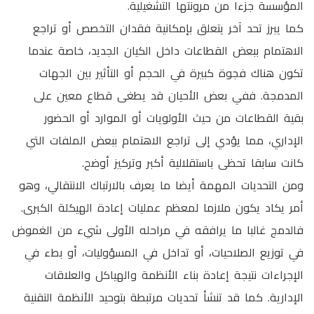
المؤسسة جزءا من مرونتها التشغيلية.
كما يبرز تحد آخر يتعلق بإمكانية فقدان التخصص أو تراجع
الاهتمام ببعض القطاعات داخل الكيان الجديد، خاصة عندما
تكون هناك فجوة كبيرة في الحجم أو التأثير بين الجهات
المدمجة. ففي بعض الأحيان قد يطغى قطاع معين على
بقية القطاعات من حيث الأولويات أو الموارد أو الحضور
الإداري، مما يؤدي إلى تراجع الاهتمام ببعض الملفات التي
كانت سابقا تحظى باستقلالية أكبر وتركيز أوضح.
ومن التحديات المهمة أيضا ما يعرف بالارتباك الانتقالي، وهو
أمر يكاد يكون ملازما لمعظم عمليات إعادة الهيكلة الكبرى.
فالدمج غالبا ما يرافقه في مراحله الأولى شيء من الغموض
في توزيع الصلاحيات، أو تداخل في المسؤوليات، أو بطء في
الإجراءات نتيجة إعادة بناء الأنظمة والهياكل والعلاقات
الإدارية. كما قد تنشأ تحديات مرتبطة بتوحيد الأنظمة التقنية