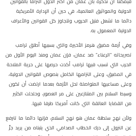
فيمكننا أن نذكره بأن عمان من أكثر الدول التزاما بالقوانين
الدولية والمواثيق العالمية، في حين أن الإدارة الأمريكية
دائما ما تشعل فتيل الحروب وتتجاوز كل القوانين والأعراف
الدولية المعمول به.
وفي أزمة مضيق هرمز الأخيرة والتي بسببها أطلق ترامب
تصريحاته “الرعناء” ضد عمان، فإن عمان ومنذ اليوم الأول من
الحرب التي تسبب فيها ترامب أكدت حرصها على حرية الملاحة
في المضيق، وعلى التزامها الكامل بنصوص القوانين الدولية،
وعلى مساعيها المتواصلة لحل الأزمة بعدما ارتضت أن تكون
وسيط السلام بين المتنازعين على مر العصور، وحلحلت الكثير
من القضايا العالقة التي كانت أمريكا طرفا فيها.
ولأن نهج سلطنة عمان هو نهج السلام، فإنها دائما ما تترفع
عن النزول إلى درك الخطاب الصدامي الذي يتبناه من يريد جرَّ