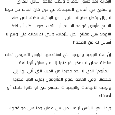
البحرية تمد جسور الحضارة وتكتب ملاحم التبادل التجاري
والفكري في أقاصي المحيطات، في حين كان العالم من حولنا
لا يزال يخطو خطواته الأولى نحو البدائية، فكيف لمن صنع
التاريخ وأرسى قواعد السلام أن يلتفت لصوت يظن أن لغة
التهديد هي مفتاح الحل للأزمات، ويبني تصريحاته على وهم لا
أساس له من الصحة؟!
إنَّ لغة التهديد والوعيد التي استخدمها الرئيس الأمريكي تجاه
سلطنة عمان لا يمكن قراءتها إلا في سياق أنها لغة
“المأزوم” الذي لا يجد مخرجا من الحرب التي أتي بها إلى
منطقتنا، وفي العادة يقوم المأزومون بملء الدنيا ضجيجا
وتوجيه الاتهامات والتهديدات للجميع حتى لو كانوا حلفاء أو
أصدقاء.
وإذا نسي الرئيس ترامب من هي عمان وما هي مواقفها،