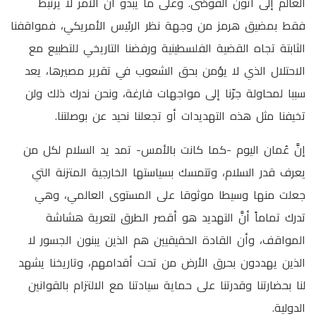
العالم إلى أتون الفوضى. وعلى ما يبدو أن الأمر لا يرتبط
فقط بمضيق هرمز من وجهة نظر الرئيس الأمريكي، فمواقفنا
الثابتة تجاه القضية الفلسطينية ورفضنا التاريخي للتطبيع مع
الاحتلال الذي لا يؤمن بحق الشعوب في تقرير مصيرها، يعد
سببا لمحاولة جرّنا إلى مواجهات فارغة، ونحن ندرك ذلك ولن
تخيفنا مثل هذه التهديدات أو تجعلنا نحيد عن بوصلتنا.
إنَّ عُمان اليوم -كما كانت بالأمس- تمد يد السلام لكل من
يعرف قدر السلام، وتتمسك بسياستها الخارجية المتزنة التي
جعلت منها وسيطا موثوقا على المستوى العالمي، وهي
تدرك تماماً أنَّ التهديد هو أقصر الطرق لتعرية هشاشة
المواقف، وأن القادة الحقيقيين هم الذين يبنون الجسور لا
الذين يهددون بحرق الأرض من تحت أقدامهم، وتاريخنا يشهد
لنا بحضارتنا وقدرتنا على حماية سيادتنا مع الالتزام بالقوانين
الدولية.