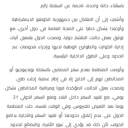
باستثناء حالة واحدة، ناجمة عن السلالة زائير.
وأشارت إلى أن الانتقال بين جمهورية الكونغو الديمقراطية
وأوغندا يشكل خطرا على الصحة العامة في دول أخرى، مع
توثيق بعض حالات الانتشار دوليا، ونصحت الدول بتفعيل آليات
إدارة الكوارث والطوارئ الوطنية لديها وإجراء فحوصات عبر
الحدود وعلى الطرق الداخلية الرئيسية.
وأوصت المنظمة بعدم سفر المصابين بالسلالة بونديبوجيو أو
المخالطين لهم إلى الخارج إلا في إطار عملية إجلاء طبي.
ونصحت بعزل الحالات المؤكدة فورا ومراقبة المخالطين بشكل
يومي، مع تقييد السفر داخل البلاد ومنع السفر الدولي 21
يوما بعد التعرض للفيروس. وفي الوقت نفسه، حثت المنظمة
الدول على عدم إغلاق حدودها أو تقييد السفر والتجارة بدافع
الخوف، لأن ذلك قد يؤدي إلى عبور الأفراد والبضائع للحدود