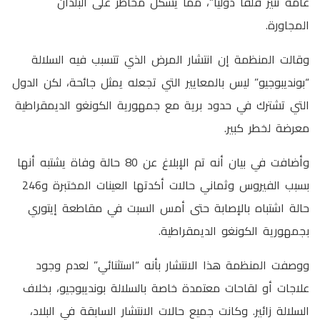
عامة تثير قلقا دوليا”، مما يشكل مخاطر على البلدان
المجاورة.
وقالت المنظمة إن انتشار المرض الذي تتسبب فيه السلالة
“بونديبوجيو” ليس بالمعايير التي تجعله يمثل جائحة، لكن الدول
التي تشترك في حدود برية مع جمهورية الكونغو الديمقراطية
معرضة لخطر كبير.
وأضافت في بيان أنه تم الإبلاغ عن 80 حالة وفاة يشتبه أنها
بسبب الفيروس وثماني حالات أكدتها العينات المختبرة و246
حالة اشتباه بالإصابة حتى أمس السبت في مقاطعة إيتوري
بجمهورية الكونغو الديمقراطية.
ووصفت المنظمة هذا الانتشار بأنه “استثنائي” لعدم وجود
علاجات أو لقاحات معتمدة خاصة بالسلالة بونديبوجيو، بخلاف
السلالة زائير. وكانت جميع حالات الانتشار السابقة في البلاد،