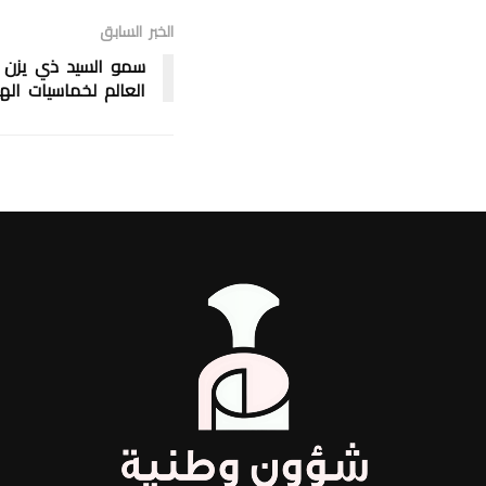
الخبر السابق
سمو السيد ذي يزن 
العالم لخماسيات ال