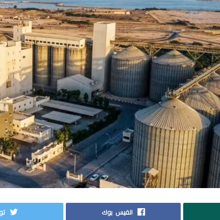
الفيس بوك
توي