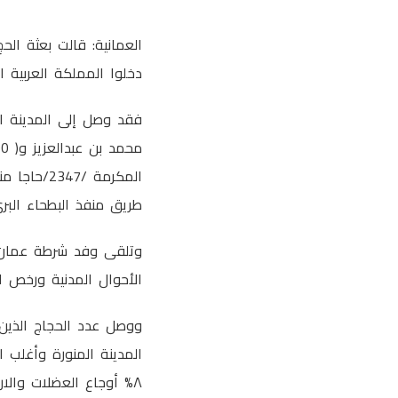
العمانية: قالت بعثة الح
دخلوا المملكة العربية السعودية ع
طريق منفذ البطحاء البري؛ وبلغ عدد ال
الأحوال المدنية ورخص ا