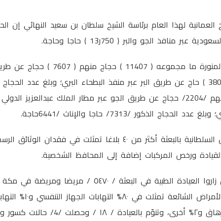
ج العمانية لهذا العام برئاسة الشيخ سلطان بن سعيد النهائي إن الحج
بر منافذ الجو والبر ( 750ر13 ) حاجا وحاجة.
فقد وصل إلى المدينة المنورة ما مجموعه ( 7
محمد بن عبدالعزيز و( 3800 ) حاج عن طريق البر عبر منفذ البطحاء البري؛ وبلغ عدد
حجاج الذكور /7313/ حاجا والإناث /6441حاجة.
وتلقى وفد شرطة عمان السلطانية بالبعثة أكثر من ٤٠ بلاغا تمثلت في فقد
لقيادة ورخص المركبات إضافة إلى المحافظ الشخصية.
المدينة المنورة وأغلب الأمر