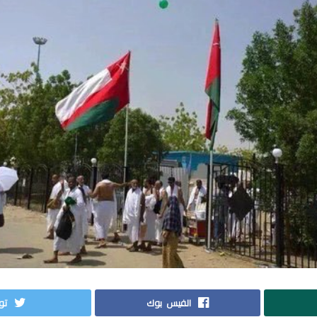
الفيس بوك
توي