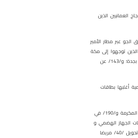
اج العمانيين الذين
1140 ) حجاج منهم ( 7607 ) حجاج عن طريق الجو عبر مطار الأمير
 الحجاج الذين توجهوا إلى مكة
المكرمة /2347/حاجا منهم /2204/ حجاج عن طريق الجو عبر مطار الملك عبدالعزيز الدولي بجدة؛ و/143/ عن
ان الوثائق الرسمية أغلبها بطاقات
ووصل عدد الحجاج الذين زاروا العيادة الطبية في البعثة / ٥٤٧٠ / مريضا ومريضة في مكة المكرمة و/190/ في
اض الشائعة تمثلت في ٨٠% التهابات الجهاز التنفسي و١٠% التهابات الجهاز الهضمي و
٨% أوجاع العضلات والارهاق و٢% أخرى، وتنوّم بالعيادة / ١٨ / وحصلت /4/ حالات كسور وتحويل /40/ مريضا