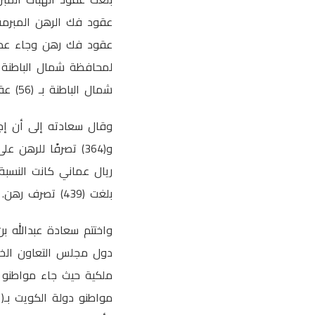
شمال الباطنة بـ (56) عقدا.
ريال عماني كانت النسب
بلغت (439) تصرف رهن.
واختتم سعادة عبدالله بن