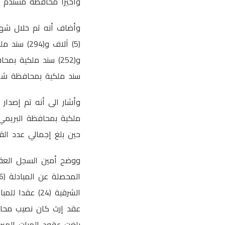
وأخيرًا محافظة مسندم بـ (25) تصرفا لل
سند ملكية بمحافظة شمال الشرقية وألفًا و(9
حين بلغ إجمالي عدد القطع الجديدة المسجل
ووضح أمين السجل العقا