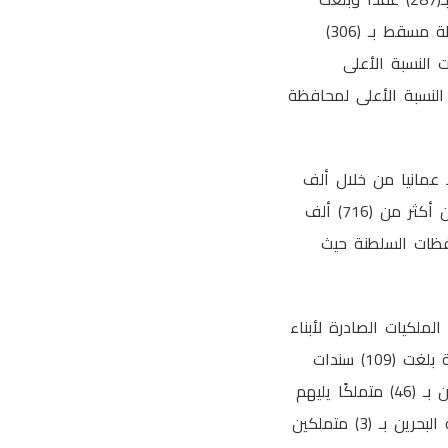
عقود فك الرهن المبرمة على مستوى المحافظات (849) عقدا كانت النسبة الأعلى لمحافظة مسقط بـ (306)
مستوى محافظات السلطنة (603) عقود كانت النسبة الأعلى
كما بلغت عقود التأشيرات المبرمة (227) عقدا كان النسبة الأعلى لمحافظة
جمالي قيمة عقود الرهن بلغت (110) ملايين و(163) ألفا و(40) ريالا عمانيا من خلال ألف
و(364) تصرفًا للرهن على مستوى محافظات السلطنة فيما بلغت الرسوم المحصلة عن الرهن أكثر من (716) ألف
فظات السلطنة حيث
ملكيات الصادرة لأبناء
دول مجلس التعاون الخليجي خلال شهر أكتوبر الماضي وفقا لضوابط تملك العقار بالسلطنة بلغت (109) سندات
ملكية حيث جاء مواطنو دولة الإمارات العربية المتحدة في المرتبة الأولى بين عدد المتملكين بـ (46) متملكًا يليهم
مواطنو دولة الكويت بـ(41) متملكًا ثم مواطنو دولة قطر بـ (16) متملكًا ثم مواطنو مملكة البحرين بـ (3) متملكين