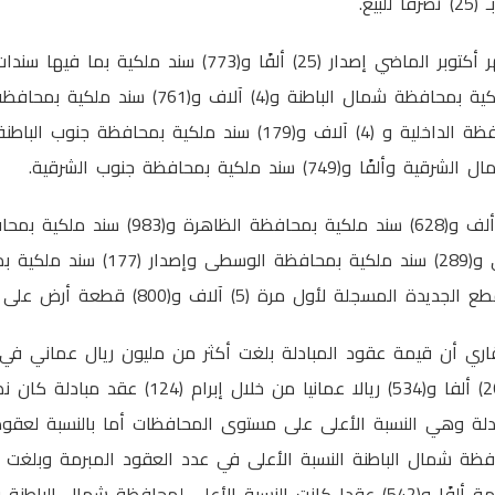
بيع.
وأضاف أنه تم خلال شهر أكتوبر الماضي إصدار (25) ألفًا و(773
74) سند ملكية بمحافظة جنوب الشرقية.
ملكية بمحافظة البريمي و(289) سند ملكية ب
ة لأول مرة (5) آلاف و(800) قطعة أرض على مستوى السلطنة.
ري أن قيمة عقود المبادلة بلغت أكثر من مليون ريال عماني في 
المحصلة عن المبادلة (26) ألفا و(534) ريالا عمانيا م