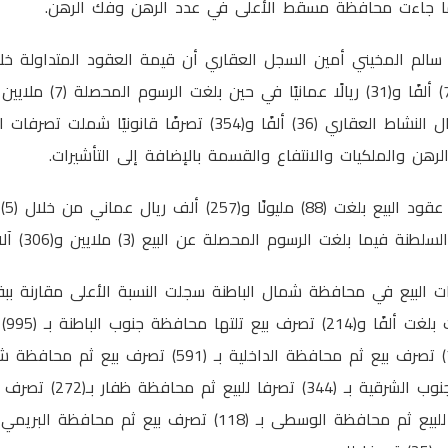
 جاءت محافظة مسقط الأعلى في عدد الرهن وفك الرهن.
سالم المخيني أمين السجل العقاري أن قيمة العقود المتداولة خل
عمانيا وبلغ إجمالي أعمال النشاط العقاري (36) ألفًا و(354) تصرفًا قان
رهن والملكيات والانتفاع والقسمة بالإضافة إلى التأشيرات.
 الرسوم المحصلة عن البيع (3) ملايين و(306) آلاف و(787) ريالا عمانيا.
ت البيع في محافظة شمال الباطنة سجلت النسبة الأعلى مقارنة بب
خلال ا
تصرف بيع ثم محافظة جنوب الشرقية ب