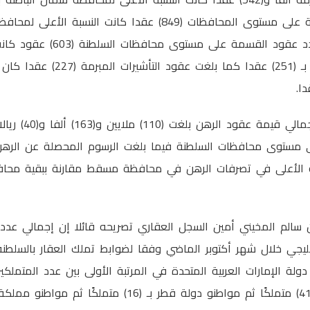
عقود فك رهن وجاء عدد عقود القسمة على 
لمحافظة شمال الباطنة بـ (251) عقدا 
وقال سعادته إلى أن إ
ة الأعلى في تصرفات الرهن في محافظة مسقط مقارنة ببقية محا
 سالم المخيني أمين السجل العقاري تصريحه قائلا إن إجمالي عدد ال