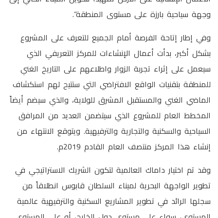
وجهة سياحية بارزة على مستوى المنطقة”.
وفي إطار إتاحة الفرصة أمام الجميع للتعرف على المشروع
بشكل أكبر، بدأت أعمال الإنشاءات للمركز التعريفي الذي
سيعمل على إثراء تجربة الزوار واطلاعهم على التاريخ الغني
للمنطقة بتقنيات الواقع الافتراضي التي ستتيح لهم استكشاف
الماضي الغني والمستقبل المشرق للولاية، والذي سيضم أيضاً
المخطط العام للمشروع الذي سيتضمن العديد من المرافق
السياحية والسكنية والتجارية والترفيهية. ويتوقع الانتهاء من
إنشاء هذا المركز منتصف العام القادم 2019م.
وقد تم اختيار داماك العالمية لتكون الشريك الاستراتيجي في
تطوير الواجهة البحرية لميناء السلطان قابوس انطلاقاً من
سجلها الرائد في تطوير المشاريع السكنية والترفيهية عالمية
المستوى، سواء على مستوى دول الخليج، أو على المستوى