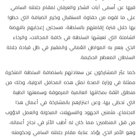
فيها عن أسمى آيات الشكر والعرفان لمقام جلالته السامي
على ما لقوه من حفاوة الاستقبال وكرم الضيافة التي حظوا
بها خلال فترة إقامتهم بالسلطنة، مسجلين إعجابهم بالنهضة
الشاملة التي تعيشها السلطنة في كافة المجالات، والرخاء
الذي ينعم به المواطن العُماني والمقيم في ظل قيادة جلالة
السلطان المعظم الحكيمة.
كما عبّر المشاركون عن سعادتهم باستضافة السلطنة المتكررة
ممثلة في وزارة الصحة لمثل هذه المحافل الدولية، وذلك من
منطلق الثقة بمكانتها العالمية المرموقة وسمعتها الطيبة
التي تحظى بها، وعن اعتزازهم بالمشاركة في أعمال هذا
الاجتماع، مثمنين الجهود والتسهيلات المبذولة والعمل الدؤوب
من قبل المنظمين؛ مما كان له أطيب الأثر في نجاح أعماله،
وهو الأمر الذي يؤكد عناية مقام جلالته السامي وحكومته