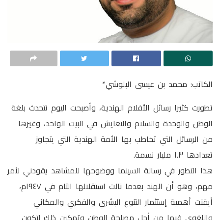
الكاتب: محمد بن عيسى البلوشي*
تطورت كثيرا رسائل الأفلام الهندية، وأصبحت اليوم تتحدث بلغة
الوطن والوحدة والسلام والتعايش في البيت الواحد، وغيرها
من الرسائل التي تخاطب بها الأمة الهندية التي يتجاوز
تعدادها ١.٣ مليار نسمة.
هذا التطور في رسالة السينما ووضوحها للمشاهد يقودني لأمر
مهم، وهو أن الهند بعدما نالت استقلالها التام في ١٩٤٧م،
أيقنت أهمية إستثمار التنوع البشري والفكري والمكاني
واللغوي فيها من أجل مصلحة الوطن وتمكين ذلك لتكون