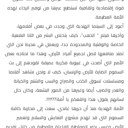
قوة إقتصادية وثقافية تستطيع عبرها من توفير الرخاء لهذه
الأمة العظيمة.
أعود إلى السينما الهندية التي وجدت في بعض أفلامها،
وآخرها فيلم ” الذهب”، كيف يتخلص البشر من الآنا النفعية
الخاصة والوقتية والمحدودة جدا، ويعمل في محيط نحن التي
تمتد منافعها لتصل لجميع أفراد الأرض، وهذا ما تحتاجه بعض
الأمم التي أضحت في غيبوبة فكرية عميقة تقودهم إلى بث
السموم الضارة للأرض والإنسان، كيف لا ونحن نشاهد أفلاما
ومسلسلات تسوق الكذب والصراخ والسب والشتم والخيانة
والغدر والضرب أيضا وغيرها من الصور البشعة، وكان حال
لسانهم يقول: هذا واقعكم يا أمة؟؟؟!!!!.
الأمة الهندية منذ أن حررها غاندي، سعت إلى محاربة كافة
السموم التي قد تهدم مشروع التعايش والسلام وتعمير
الأرض وغرس بذور المواطنة الفاعلة والوطنية من خلال تقديم