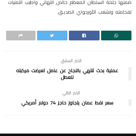
ضمنها جلالة السلطان المعظم خالص التهاني وأطيب التمنيات
لفخامته ولشعب الأورجواي الصديـق.
الخبر السابق
عملية بحث تنتهي بالنجاح عن عامل تعرضت مركبته
للعطل
الخبر التالي
سعر نفط عمان يتجاوز حاجز 74 دولار أمريكي