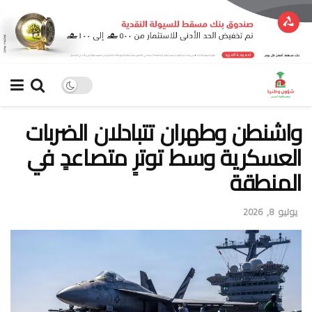
واشنطن وطهران تتبادلان الضربات
العسكرية وسط توترٍ متصاعدٍ في
المنطقة
يوليو 8, 2026