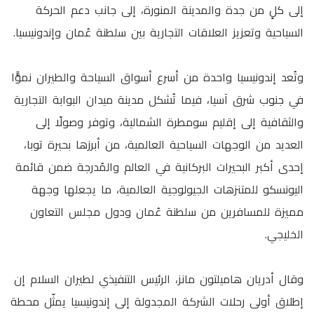
إلى كلٍ من جدة والمدينة المنورة، إلى جانب دعم الحركة
السياحية وتعزيز العلاقات التجارية بين سلطنة عُمان وإندونيسيا.
وتُعد إندونيسيا واحدة من أسرع أسواق السياحة والطيران نموًّا
في جنوب شرق آسيا، فيما تُشكل مدينة ميدان البوابة التجارية
والثقافية إلى إقليم سومطرة الشمالية، وتوفر وصولًا إلى
العديد من الوجهات السياحية العالمية، من أبرزها بحيرة توبا،
إحدى أكبر البحيرات البركانية في العالم والمُدرجة ضمن قائمة
اليونسكو للمتنزهات الجيولوجية العالمية، ما يجعلها وجهة
مميزة للمسافرين من سلطنة عُمان ودول مجلس التعاون
الخليجي.
وقال أدريان هاميلتون مانز، الرئيس التنفيذي لطيران السلام إن
إطلاق أولى رحلات الشركة المجدولة إلى إندونيسيا يمثّل محطة