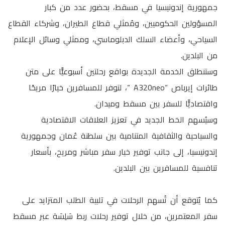
جمهورية إندونيسيا في مسقط، بحضور عدد من كبار
المسؤولين الحكوميين، ومُمثلي قطاع الطيران، وشركاء القطاع
السياحي، وأعضاء السلك الدبلوماسي، وممثلي وسائل الإعلام
من البلدين.
وستنطلق الخدمة الجديدة بواقع رحلتين أسبوعيًّا على متن
طائرات إيرباص “A320neo “، لتوفر للمسافرين خيارًا مريحًا
واقتصاديًّا للسفر بين مسقط وميدان.
وسيُسهم الخط الجديد في تعزيز العلاقات الاقتصادية
والسياحية والثقافية المتنامية بين سلطنة عُمان وجمهورية
إندونيسيا، إلى جانب توفير خيار سفر مباشر ومريح، بأسعار
تنافسية للمسافرين بين البلدين.
كما يُتوقع أن تُسهم الرحلات في تلبية الطلب المتزايد على
سفر المعتمرين، من خلال توفير رحلات ربط سَلِسَة عبر مسقط