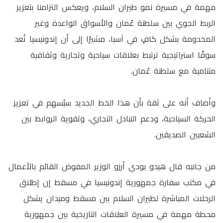
مهمة في مسيرة نمو طيران السلام، ويعكس التزامنا بتعزيز
الربط الجوي بين سلطنة عُمان والأسواق الواعدة وغير
المخدومة بشكل كافٍ في آسيا، مشيرًا إلى أن إندونيسيا تُعد
سوقًا استراتيجية ترتبط بعلاقات سياحية وتجارية وثقافية
متنامية مع سلطنة عُمان.
وأضاف أنه على ثقة بأن هذا الخط الجديد سيُسهم في تعزيز
الحركة السياحية، ودعم التبادل التجاري، وتقوية الروابط بين
الشعبين الصديقين.
من جانبه قال هيدو بودي أرزو الوزير المفوض القائم بالأعمال
في مكتب سفارة جمهورية إندونيسيا في مسقط إن إطلاق
الرحلات المباشرة لطيران السلام بين مسقط وميدان يشكل
محطة مهمة في مسيرة العلاقات التاريخية بين جمهورية