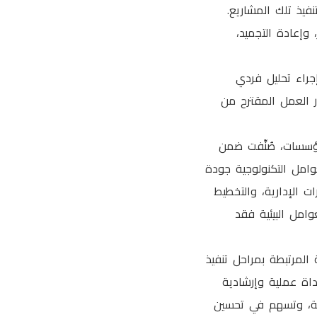
 وإعادة التجميد،
إجراء تحليل فردي
ر العمل المقترح من
مؤسسات، صُنِّفت ضمن
ة والتنظيمية والبيئية (TOE). فقد شملت العوامل التكنولوجية جودة
ات الإدارية، والتخطيط
وامل البيئية فقد
المرتبطة بمراحل تنفيذ
أداة عملية وإرشادية
ية، وتسهم في تحسين