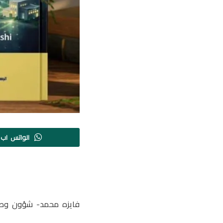
الواتس اب
فايزه محمد- شؤون وطن