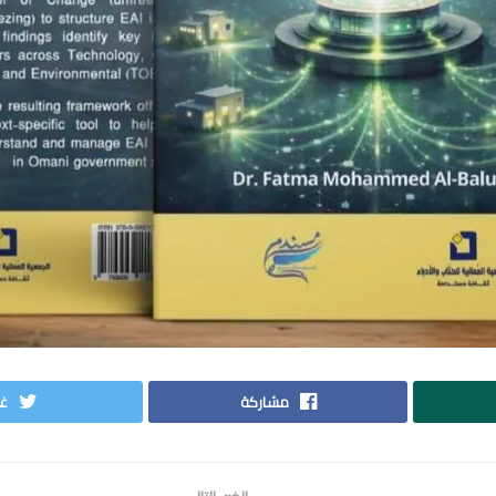
مشاركة
غر