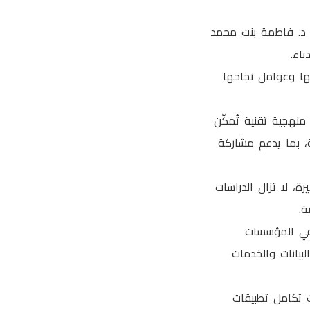
Enterprise Application Integration for Omani Gov للكتابة د. فاطمة بنت محمد
اء.
ها وعوامل نجاحها
قات المؤسسات (Enterprise Application Integration – EAI) بأنها منهجية تقنية تُمكّن
، بما يدعم مشاركة
، لا تزال الدراسات
ة.
في المؤسسات
بيانات والخدمات
ت تكامل تطبيقات