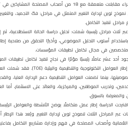
من أصحاب المصلحة المشاركين في تنفيذ تلك المشاريع.
موذج لوين لإدارة التغيير المتمثل في مراحل: فكّ التجميد، والتغيير،
م مراحل تنفيذ التكامل.
عبر ثلاث مراحل رئيسية شملت: تحليل دراسة الحالة الاستطلاعية، ثم 
 باستخدام أسلوب التحليل الموضوعي، وأخيرًا التحقق من صلاحية إطا
 متخصصين في مجال تكامل تطبيقات المؤسسات.
ود أحد عشر عاملًا رئيسيًا مؤثرًا في نجاح تنفيذ تكامل تطبيقات ال
ثلاثة أبعاد رئيسية وفق إطار العوامل التكنولوجي
خصوصيتها، بينما تضمنت العوامل التنظيمية دعم الإدارة العليا، والقدر
خدمين، وتدريب الموظفين، والمركزية، والعائد على الاستثمار، أما الع
 والمعرفة بالسوق.
قترحت الدراسة إطار عمل متكاملًا يوضح الأنشطة والعوامل الرئيسة 
عبر المراحل الثلاث لنموذج لوين لإدارة التغيير. ويُعد هذا الإطار 
العُمانية وأصحاب المصلحة في فهم وإدارة مشاريع التكامل بفاعل