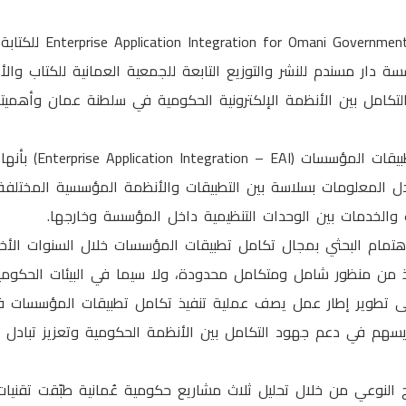
ernment during 2013 to 2019
دار مسندم للنشر والتوزيع التابعة للجمعية العمانية للكتاب والأدب
لتكامل بين الأنظمة الإلكترونية الحكومية في سلطنة عمان وأهميت
وتُعرَّف عملية تكامل تطبي
ل المعلومات بسلاسة بين التطبيقات والأنظمة المؤسسية المختلفة
ت والخدمات بين الوحدات التنظيمية داخل المؤسسة وخارجها.
هتمام البحثي بمجال تكامل تطبيقات المؤسسات خلال السنوات الأخيرة
فيذ من منظور شامل ومتكامل محدودة، ولا سيما في البيئات الحكومي
ى تطوير إطار عمل يصف عملية تنفيذ تكامل تطبيقات المؤسسات 
 يسهم في دعم جهود التكامل بين الأنظمة الحكومية وتعزيز تبادل ال
 النوعي من خلال تحليل ثلاث مشاريع حكومية عُمانية طبّقت تقنيا