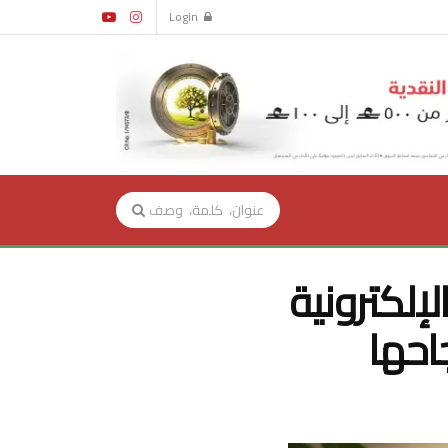
Login
لإلكترونية
احها