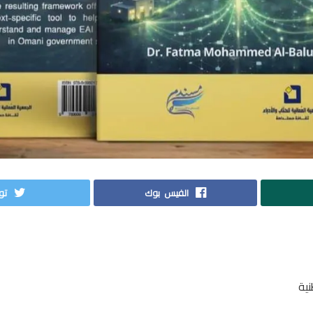
الفيس بوك
توي
ية