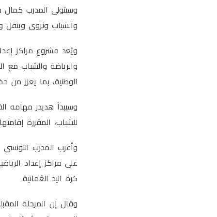
وسيتولى المدرب كمال هد
والشباب ونزوى وينقل وع
ويُعد مشروع مراكز إعداد
والرياضة والشباب مع الا
الوطنية، بما يعزز من حض
وسيبدأ هديدر مهامه الفن
للشباب، المقررة إقامتها خلال الفترة من 15 إلى 26 يوليو الم
وأعرب المدرب التونسي 
على مراكز إعداد الرياضي
كرة اليد العُمانية.
وقال إن المرحلة المقبل