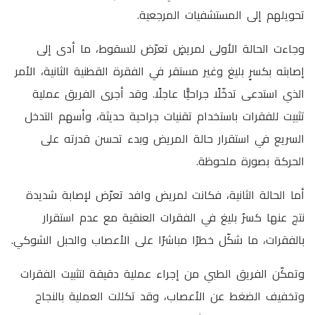
تحويلهم إلى المستشفيات المرجعية.
وجاءت الحالة الأولى لمريضٍ تعرّض للسقوط، ما أدى إلى
إصابته بكسرٍ بليغ وغير مستقر في الفقرة القطنية الثانية، الأمر
الذي استدعى تدخّلًا جراحيًّا عاجلًا. وقد أجرى الفريق عملية
تثبيت للفقرات باستخدام تقنيات جراحية حديثة، وأسهم التدخل
السريع في استقرار حالة المريض وبدء تحسن قدرته على
الحركة بصورة ملحوظة.
أما الحالة الثانية، فكانت لمريض وافد تعرّض لإصابة شديدة
نتج عنها كسرٌ بليغ في الفقرات العنقية مع عدم استقرار
بالفقرات، ما شكّل خطرًا مباشرًا على الأعصاب والحبل الشوكي.
وتمكّن الفريق الطبي من إجراء عملية دقيقة لتثبيت الفقرات
وتخفيف الضغط عن الأعصاب، وقد تكللت العملية بالنجاح