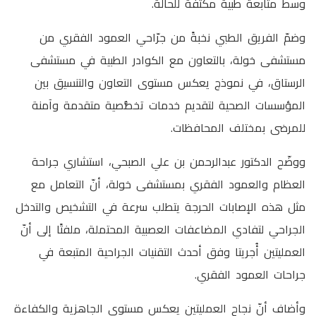
وسط متابعة طبية مكثفة للحالة.
وضمّ الفريق الطبي نخبةً من جرّاحي العمود الفقري من
مستشفى خولة، بالتعاون مع الكوادر الطبية في مستشفى
الرستاق، في نموذج يعكس مستوى التعاون والتنسيق بين
المؤسسات الصحية لتقديم خدمات تخصُّصية متقدمة وآمنة
للمرضى بمختلف المحافظات.
ووضّح الدكتور عبدالرحمن بن علي الصبحي، استشاري جراحة
العظام والعمود الفقري بمستشفى خولة، أنّ التعامل مع
مثل هذه الإصابات الحرجة يتطلب سرعة في التشخيص والتدخل
الجراحي لتفادي المضاعفات العصبية المحتملة، ملفتًا إلى أنّ
العمليتين أُجريتا وفق أحدث التقنيات الجراحية المتبعة في
جراحات العمود الفقري.
وأضاف أنّ نجاح العمليتين يعكس مستوى الجاهزية والكفاءة