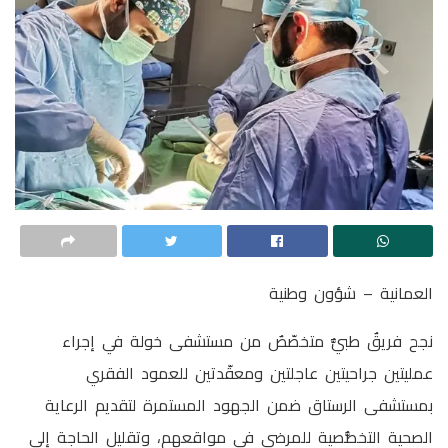
العمانية – شؤون وطنية
نجح فريقٌ طبيٌّ متخصّصٌ من مستشفى خولة في إجراء
عمليتين جراحيتين عاجلتين ومعقّدتين للعمود الفقري
بمستشفى الرستاق ضمن الجهود المستمرة لتقديم الرعاية
الصحية التخصُّصية للمرضى في مواقعهم، وتقليل الحاجة إلى