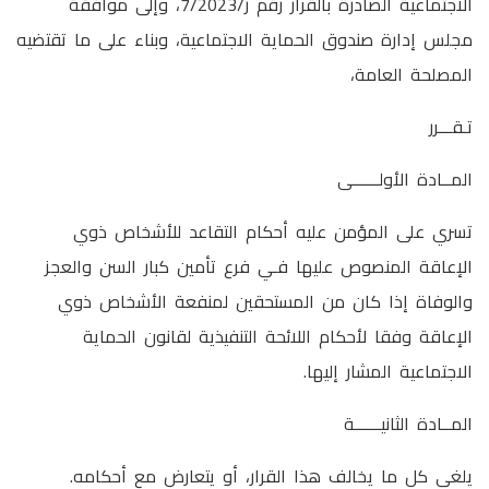
الاجتماعية الصادرة بالقرار رقم ر/7/2023، وإلى موافقة
مجلس إدارة صندوق الحماية الاجتماعية، وبناء على ما تقتضيه
المصلحة العامة،
تـقـــرر
المــادة الأولــــــى
تسري على المؤمن عليه أحكام التقاعد للأشخاص ذوي
الإعاقة المنصوص عليها فـي فرع تأمين كبار السن والعجز
والوفاة إذا كان من المستحقين لمنفعة الأشخاص ذوي
الإعاقة وفقا لأحكام اللائحة التنفيذية لقانون الحماية
الاجتماعية المشار إليها.
المــادة الثانيــــــة
يلغى كل ما يخالف هذا القرار، أو يتعارض مع أحكامه.