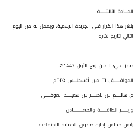
المــادة الثالـثـــــة
ينشر هذا القرار فـي الجريدة الرسمية، ويعمل به من اليوم
التالي لتاريخ نشره.
صـدر فـي: ٢ مـن ربيع الأول 1447هـ
الموافـــــق: ٢٦ مـن أغسطـــس ٢٠٢٥م
م. سالــــم بـن ناصــــر بـن سعيــــد العوفــــي
وزيـــــر الطاقـــــة والمعــــــــادن
رئيس مجلس إدارة صندوق الحماية الاجتماعية