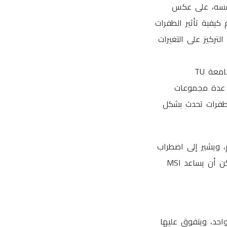
 نفسه، على عكس
كيفية تأثير الطفرات
لتركيز على التغيرات
يشرح ماركو غوستاف، المؤلف الأول للدراسة والباحث في مركز EKFZ للصحة الرقمية في جامعة TU
في عدة مجموعات
الطفرات تحدث بشكل
ن والمستقيم، ويشير إلى اضطراب
في التسلسلات القصيرة والمتكررة من DNA نتيجة خلل في نظام إصلاح الحمض النووي. يمكن أن يساعد MSI
احد، ويتفوق عليها