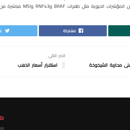
ية مثل طفرات BRAF وRNF43 وMSI مباشرة من الشرائح النسيجية.
مشاركة
غر
الخبر التالي
لى محاربة الشيخوخة
استقرار أسعار الذهب
ال