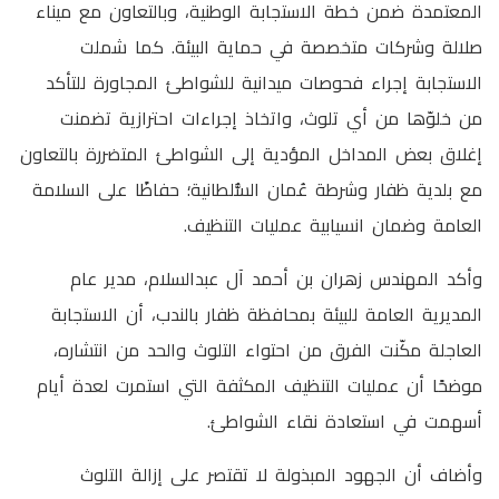
المعتمدة ضمن خطة الاستجابة الوطنية، وبالتعاون مع ميناء
صلالة وشركات متخصصة في حماية البيئة. كما شملت
الاستجابة إجراء فحوصات ميدانية للشواطئ المجاورة للتأكد
من خلوّها من أي تلوث، واتخاذ إجراءات احترازية تضمنت
إغلاق بعض المداخل المؤدية إلى الشواطئ المتضررة بالتعاون
مع بلدية ظفار وشرطة عُمان السُّلطانية؛ حفاظًا على السلامة
العامة وضمان انسيابية عمليات التنظيف.
وأكد المهندس زهران بن أحمد آل عبدالسلام، مدير عام
المديرية العامة للبيئة بمحافظة ظفار بالندب، أن الاستجابة
العاجلة مكّنت الفرق من احتواء التلوث والحد من انتشاره،
موضحًا أن عمليات التنظيف المكثفة التي استمرت لعدة أيام
أسهمت في استعادة نقاء الشواطئ.
وأضاف أن الجهود المبذولة لا تقتصر على إزالة التلوث