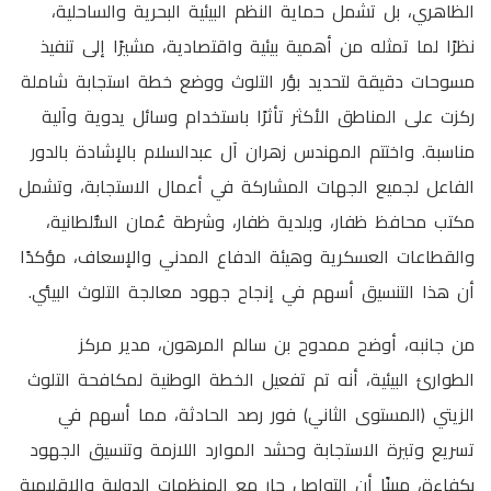
الظاهري، بل تشمل حماية النظم البيئية البحرية والساحلية،
نظرًا لما تمثله من أهمية بيئية واقتصادية، مشيرًا إلى تنفيذ
مسوحات دقيقة لتحديد بؤر التلوث ووضع خطة استجابة شاملة
ركزت على المناطق الأكثر تأثرًا باستخدام وسائل يدوية وآلية
مناسبة. واختتم المهندس زهران آل عبدالسلام بالإشادة بالدور
الفاعل لجميع الجهات المشاركة في أعمال الاستجابة، وتشمل
مكتب محافظ ظفار، وبلدية ظفار، وشرطة عُمان السُّلطانية،
والقطاعات العسكرية وهيئة الدفاع المدني والإسعاف، مؤكدًا
أن هذا التنسيق أسهم في إنجاح جهود معالجة التلوث البيئي.
من جانبه، أوضح ممدوح بن سالم المرهون، مدير مركز
الطوارئ البيئية، أنه تم تفعيل الخطة الوطنية لمكافحة التلوث
الزيتي (المستوى الثاني) فور رصد الحادثة، مما أسهم في
تسريع وتيرة الاستجابة وحشد الموارد اللازمة وتنسيق الجهود
بكفاءة، مبينًا أن التواصل جارٍ مع المنظمات الدولية والإقليمية