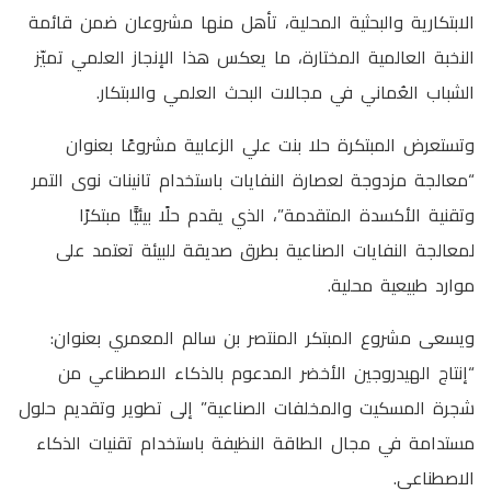
الابتكارية والبحثية المحلية، تأهل منها مشروعان ضمن قائمة
النخبة العالمية المختارة، ما يعكس هذا الإنجاز العلمي تميّز
الشباب العُماني في مجالات البحث العلمي والابتكار.
وتستعرض المبتكرة حلا بنت علي الزعابية مشروعًا بعنوان
“معالجة مزدوجة لعصارة النفايات باستخدام تانينات نوى التمر
وتقنية الأكسدة المتقدمة”، الذي يقدم حلًا بيئيًّا مبتكرًا
لمعالجة النفايات الصناعية بطرق صديقة للبيئة تعتمد على
موارد طبيعية محلية.
ويسعى مشروع المبتكر المنتصر بن سالم المعمري بعنوان:
“إنتاج الهيدروجين الأخضر المدعوم بالذكاء الاصطناعي من
شجرة المسكيت والمخلفات الصناعية” إلى تطوير وتقديم حلول
مستدامة في مجال الطاقة النظيفة باستخدام تقنيات الذكاء
الاصطناعي.