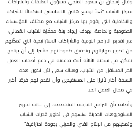
وقال إسحاق بن سعود المنجي مسؤول العلاقات والشراكات
بمركز الشباب “يُعدّ توقيع هاتين الاتفاقيتين استكمالًا للشراكة
والتكاملية التي يقوم بها مركز الشباب مع مختلف المؤسسات
الحكومية والخاصة، بهدف إيجاد بيئة محفّزة للشباب العُماني،
عبر تقديم البرامج النوعية والشراكات الاستراتيجية التي تمكّنهم
من تطوير مهاراتهم وتحقيق طموحاتهم مشيرا إلى أن برنامج
تمكُّن، في نسخته الثالثة أثبت فاعليته في دعم أصحاب العمل
الحر المستقل من الشباب، وهناك سعي لأن تكون هذه
النسخة أكثر تأثيرًا على المستفيدين وأن تقدم لهم فرصًا أكبر
في مجال العمل الحر.
وأضاف بأن البرامج التدريبية المتخصصة، إلى جانب تجهيز
الاستوديوهات الحديثة ستسهم في تطوير قدرات الشباب
وتمكينهم من الإنتاج الفني والمرئي بجودة احترافية.”