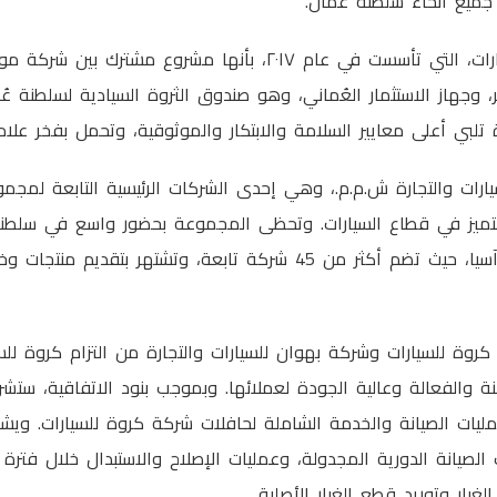
جميع أنحاء سلطنة عُمان.
وتتميز شركة كروة للسيارات، التي تأسست في عام ٢٠١٧، بأنها مشروع 
 وجهاز الاستثمار العُماني، وهو صندوق الثروة السيادية لسلطنة 
تلبي أعلى معايير السلامة والابتكار والموثوقية، وتحمل بفخر علا
ارات والتجارة ش.م.م.، وهي إحدى الشركات الرئيسية التابعة لمجمو
لتميز في قطاع السيارات. وتحظى المجموعة بحضور واسع في سلطنة
وشمال أفريقيا وجنوب آسيا، حيث تضم أكثر من 45 شركة تابعة، وتشتهر
 كروة للسيارات وشركة بهوان للسيارات والتجارة من التزام كروة لل
منة والفعالة وعالية الجودة لعملائها. وبموجب بنود الاتفاقية، س
عمليات الصيانة والخدمة الشاملة لحافلات شركة كروة للسيارات. و
الصيانة الدورية المجدولة، وعمليات الإصلاح والاستبدال خلال فترة
غيار وتوريد قطع الغيار الأصلية