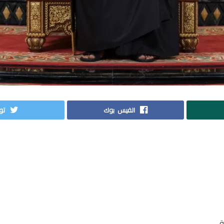
الفيس بوك
توي
ة