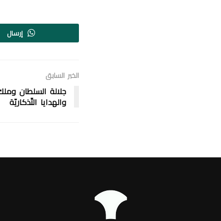
إرسال
الخبر السابق
جلالة السلطان وملك 
والهدايا التّذكاريّة