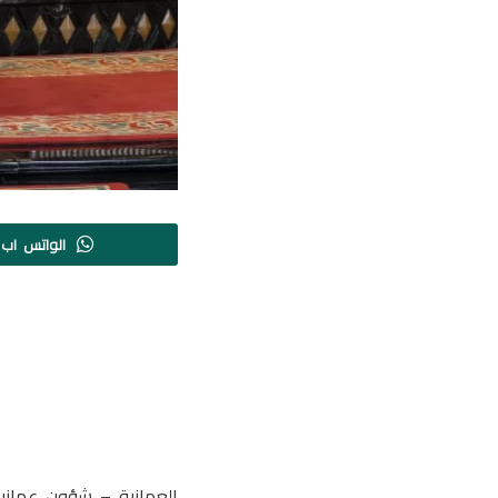
الواتس اب
العمانية – شؤون عماني