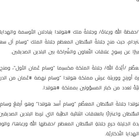
جلالةُ السُّلطان المعظّم /حفظهُ اللهُ ورعاهُ/ وجلالةُ ملك ‎#هولندا يتبادلان
بالعاصمة ‎#أمستردام، حيث منح جلالةُ السُّلطان المعظم جلالةَ الملك “وسام آل 
عبيرًا عن رسوخ علاقات التّعاون والشّراكة بين البلدين الصديقين.
معظّم /أيّدهُ اللهُ/ جلالةَ الملكة مكسيما “وسام عُمان الأول”، ومنح
الأميرة كاثرينا أماليا أميرة أورنج ووريثة ع
ّةً لعدد من كبار المسؤولين بمملكة ‎#هولندا.
ا منح جلالةُ ملك ‎#هولندا جلالةَ السُّلطان المعظّم “وسام أسد هولندا” وهو أرفعُ
لسُّلطان واعتزازًا بالعلاقات الثنائية الطيّبة التي تربط البلدين الصديق
ة الجليلة حرمِ جلالةِ السُّلطان المعظم /حفظها اللهُ ورعاها/ والو
هدايا التّذكاريّة.