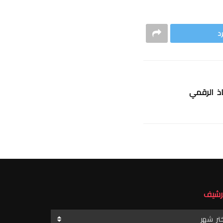
د
اذ الرقمي
أرشيف
رشيف
ختر شهر