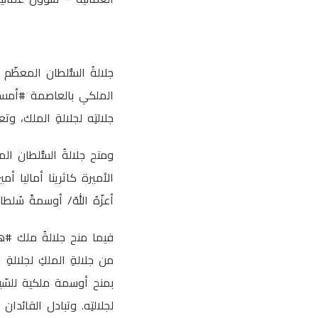
الملكي 
جلالتِه لجلالةِ الملك، وت
ومنح جلالةُ السُّلطان ال
أعزّهُ اللهُ/ أوسمةً سُلطاني
فيم
من جلالةِ الملكِ لجلالةِ ا
بمنح أوسمة ملكية للسّيد
لجلالتِه. وتبادل القائدان ال