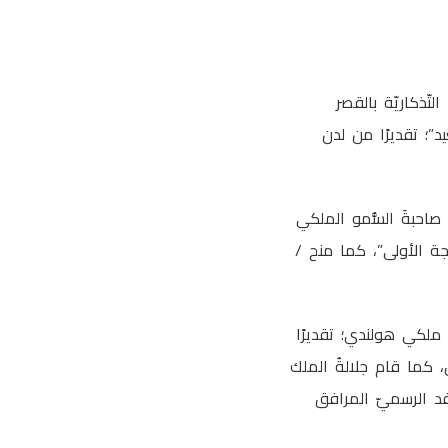
 الأوسمة والهدايا التّذكاريّة بالقصر
سعيد”؛ تقديرًا من لدن
 صاحبةَ السُّمو الملكي
رش مملكة هولندا “وسام نهضة ‎#عُمان من الدرجة الأولى”، كما منح /
 وسام ملكي هولندي؛ تقديرًا
ين، كما قام جلالةُ الملك
فد الرسميّ المرافق