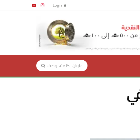
Login
في