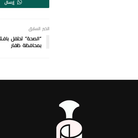
إرسال
الخبر السابق
“الصحة” تحتفل باف
بمحافظة ظفار