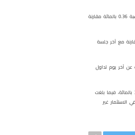
أغلق مؤشر بورصة مسقط “30” اليوم عند مستوى 4621.70 نقطة مرتفعًا 16.8 نقطة وبنسبة 0.36 بالمائة مقارنة
 و24 ريالًا عُمانيًّا منخفضة بنسبة 44.65 بالمائة مقارنة مع آخر جلسة
صة مسقط إلى أن القيمة السوقية ارتفعت بنسبة 0.090 بالمائة عن آخر يوم تداول
وبلغت قيمة شراء غير العُمانيين في البورصة 948 ألف ريال عُماني مشكّلة ما نسبته 30.01 بالمائة، فيما بلغت
بالمائة، بينما انخفض صافي الاستثمار غير