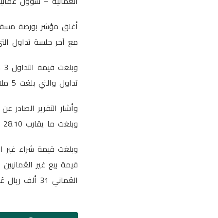
العمانية – شؤون عُماني
مع آخر جلسة تداول التي بلغت .92
تداول والتي بلغت 5 ملايين و707 آلاف و438 ريالًا عُمانيًّا.
وبلغت ما يقارب 28.10 مليار ريال عُماني.
العُماني 31 ألف ريال عُماني وبنسبة 0.98 بالمائة.