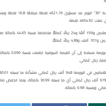
ة
4604 نقطة.
وبلغت قيمة التداول 3 ملايين و159 ألفًا
وأشار التقرير الصادر عن بور
قيمة بيع غير العُمانيين 979 ألف ريال عُماني أي ما نسبته 30.99 