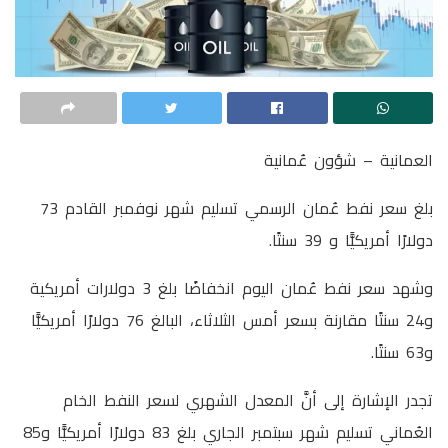
العمانية – شؤون عُمانية
‏بلغ سعر نفط ‎عُمان الرسمي تسليم شهر نوفمبر القادم 73
دولارًا أمريكيًّا و 39 سنتًا.
‎وشهد سعر نفط عُمان اليوم انخفاضًا بلغ 3 دولارات أمريكية
و24 سنتًا مقارنة بسعر أمس الثلاثاء، البالغ 76 دولارًا أمريكيًّا
و63 سنتًا.
تجدر الإشارة إلى أنَّ المعدل الشهري لسعر النفط الخام
العُماني تسليم شهر سبتمبر الجاري بلغ 83 دولارًا أمريكيًّا و85