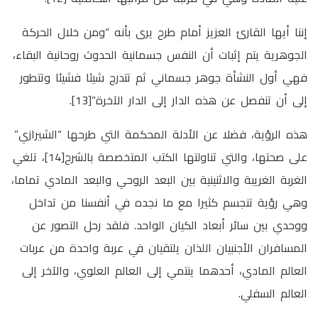
إننا أيها القارئ العزيز أمام طرح يرى بأنه “ومن خلال الحركة
الجوهرية يتم إثبات أن النفس جسمانية الحدوث روحانية البقاء،
فهي أول النشأة جوهر جسماني ثم تتدرج شيئا فشيئا وتتطور
إلى أن تنفصل عن هذه الدار إلى الدار الآخرة”[13].
هذه الرؤية، فضلا عن الأدلة المحكمة التي طرحها “الشيرازي”
على صحتها، والتي تناولتها الكتب المتخصصة بالشرح[14]، تلغي
الغربة الغريبة والاثنينية بين البعد الروحي والبعد المادي تماما،
وهي رؤية تنجسم كثيرا مع ما نجده في أنفسنا من تداخل
ووحدي بين سائر أبعاد الكيان الواحد. فلقد رحل التصور عن
المسافران الأجنبيان اللذان يلتقيان في عربة واحدة من عربات
العالم المادي، أحدهما ينتمي إلى العالم العلوي، والآخر إلى
العالم السفلي.