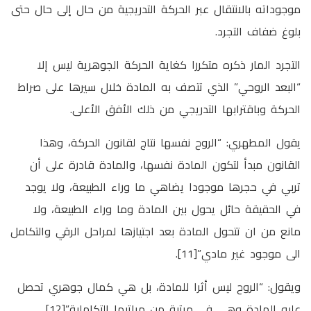
موجوداته بالانتقال عبر الحركة التدريجية من حال إلى حال حتى
بلوغ ضفاف التجرد.
التجرد المار ذكره متكررا كغاية الحركة الجوهرية ليس إلا
“البعد الروحي” الذي تتصف به المادة خلال سيرها على صراط
الحركة وباقترابها التدريجي من ذلك الأفق الأعلى.
يقول المطهري: “الروح نفسها نتاج لقانون الحركة، وهذا
القانون مبدأ لتكون المادة نفسها، والمادة قادرة على أن
تربي في حجرها موجودا يضاهي ما وراء الطبيعة، ولا يوجد
في الحقيقة حائل يحول بين المادة وما وراء الطبيعة، ولا
مانع من ان تتحول المادة بعد اجتيازها لمراحل الرقي والتكامل
الى موجود غير مادي”[11].
ويقول: “الروح ليس أثرا للمادة، بل هي كمال جوهري تحصل
عليه المادة وهي في مرتبة من مراتبها التكاملية”[12].