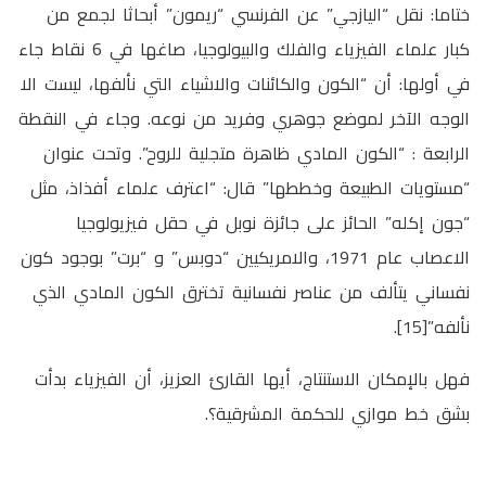
ختاما: نقل “اليازجي” عن الفرنسي “ريمون” أبحاثا لجمع من
كبار علماء الفيزياء والفلك والبيولوجيا، صاغها في 6 نقاط جاء
في أولها: أن “الكون والكائنات والاشياء التي نألفها، ليست الا
الوجه الآخر لموضع جوهري وفريد من نوعه. وجاء في النقطة
الرابعة : “الكون المادي ظاهرة متجلية للروح”. وتحت عنوان
“مستويات الطبيعة وخططها” قال: “اعترف علماء أفذاذ، مثل
“جون إكله” الحائز على جائزة نوبل في حقل فيزيولوجيا
الاعصاب عام 1971، والامريكيين “دوبس” و “برت” بوجود كون
نفساني يتألف من عناصر نفسانية تخترق الكون المادي الذي
نألفه”[15].
فهل بالإمكان الاستنتاج، أيها القارئ العزيز، أن الفيزياء بدأت
بشق خط موازي للحكمة المشرقية؟.