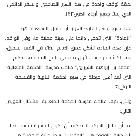
لحظة توقف واحدة في هذا السير التصاعدي والسفر الدائمي
الذي يملأ جميع أرجاء الكون”[6].
فقد سبق وتبين للقارئ العزيز، أن حامل الاستعداد هو
“المادة”، التي تتخفى دائما على هيئة فعلية ما، وفي الواقع،
فإن هذه المادة تشكل عمق العالم الغائر في القعر السحيق،
وقد اكتشف وجوده، لأول مرة في تاريخ الفلسفة، الحكيم
“محمد بن إبراهيم الشيرازي” صاحب مدرسة “الحكمة المتعالية”
التي تُعد أعلى مرحلة في هرم الحكمة الالهية والفلسفة
الأولى[7].
ولكن، كيف عالجت مدرسة الحكمة المتعالية الاشكال العويص
التالي:
بما أن فاعل الحركة لا يمكنه أن يكون المتحرك نفسه حتما،
لأن حيثية “القوة” هي “الفقدان”، بينما حيثية “الفعل” هي