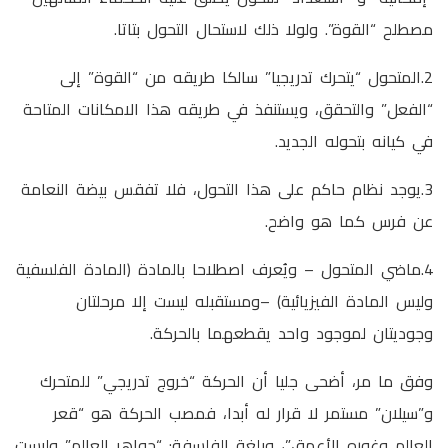
مصطلح “القوة”. ولولا ذلك لاستحال التحول بتاتا.
2.المتحول “يتحرك تدريجيا” سالكا طريقه من “القوة” إلى
“الفعل” والتحقق، ويستنفذ في طريقه هذا الامكانات المتاحة
في كيانه بتحوله الجديد.
3.يوجد نظام حاكم على هذا التحول، فلا تفقس بيضة النعامة
عن فرس كما هو واضح.
4.ماضي المتحول – ويُعرف اصطلاحا بالمادة (المادة الفلسفية
وليس المادة الفيزيائية) –ومستقبله ليست إلا مرحلتان
وجوديتان لموجود واحد يقطعهما بالحركة.
وفق ما مر، أضحى جليا أن الحركة “خروج تدريجي” للمتحرك
و”سيلان” مستمر لا قرار له أبدا، فمصب الحركة هو “قعر
العالم وغوره الأعمق”، وبلغة الفلسفة: “جواهر العالم” وليست