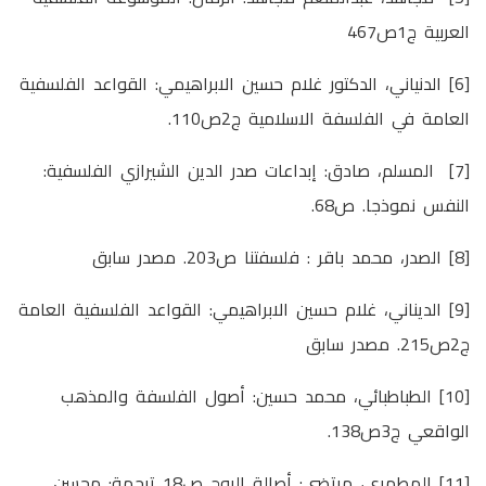
العربية ج1ص467
[6] الدنياني، الدكتور غلام حسين الابراهيمي: القواعد الفلسفية
العامة في الفلسفة الاسلامية ج2ص110.
[7] المسلم، صادق: إبداعات صدر الدين الشيرازي الفلسفية:
النفس نموذجا. ص68.
[8] الصدر، محمد باقر : فلسفتنا ص203. مصدر سابق
[9] الديناني، غلام حسين الابراهيمي: القواعد الفلسفية العامة
ج2ص215. مصدر سابق
[10] الطباطبائي، محمد حسين: أصول الفلسفة والمذهب
الواقعي ج3ص138.
[11] المطهري، مرتضى: أصالة الروح ص18 ترجمة: محسن