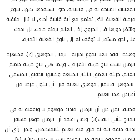
الفعليات المتاحة له في قابلياته، حتى يستنفذها كلها، ببلوغ
مرحلة الفعلية التي تجتمع مع أية قابلية أخرى لا تزال متبقية
وتنتظر دورها في الخروج. إذن العالم برمته حادث، بل يحدث
على نحو مستمر لا توقف له إلى بلوغ الفعلية الأخيرة.
وهكذا، فقد بلغنا تخوم نظرية “الزمان الجوهري”[2]، فظاهرة
الزمان ليست نتاج حركة الأعراض، وإنما هي نتاج حركة صميم
العالم، حركة العمق الأكبر للطبيعة وكيانها الدقيق المسمى
“بالجوهر” فالزمان جوهري للغاية قبل أن يكون عرضا من
أعراض هذا العالم.
فخلافا لمن ظن أن الزمان امتداد موهوم لا واقعية له في
الخارج كأبي البقاء[3]، ولمن اعتقد أن الزمان جوهر مستقل
بذاته خلقه الله ثم خلق فيه العالم كالمتكلمين، ولمن رأى أن
الزمان مفهوم ننتزعه من الحركة ليس إلا كالارسطائيين[4]،