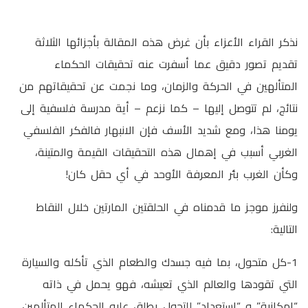
نذكر القراء الأعزاء بأن غرض هذه المقالة بأجزائها الثلاثة
تقديم تصور دقيق عما أسفرت عنه تحقيقات الحكماء
المتألهين في الحركة والزمان، وما نجمت عن تحقيقاتهم من
نتائج، لم تتوصل إليها – كما نزعم – أية مدرسة فلسفية إلى
يومنا هذا، ومع شديد الأسف فإن الانبهار فالفكر الفلسفي
الغربي أسبب في إهمال هذه التحقيقات القيمة والمتينة،
وكأن الغرب بئر المعرفة الأوحد في أي حقل كان!
ولنفرز موجز ما قدمناه في الحلقتين المارتين خلال النقاط
التالية:
1-كل متحول، بما فيه جسدك والطعام الذي تأكله والسيارة
التي تقودها والعالم الذي تعيشه، فهو يحمل في ذاته
“إمكانية” و “استعداد” للتحول يطلق عليه الحكماء المتألهين