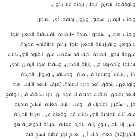
وبتوقفها، يتصرم الزمان برمته فلا يكون.
وبفناء الزمان، سيفنى ويزول رديفه، أي المكان.
وبفناء هذين، ستغدو المادة –المادة الفلسفية المعبر عنها
بالجوهر، والفيزيائية المعبر عنها بركام الطاقات- مجردة
عنهما! تكون المادة بحيث قد سقطت عنها القيود التي كانت
تكبلها وتحصرها في زنزانة المكان، وسقط عنها الزمان الذي
كان يشتت أوصالها في ماض ومستقبل. وبزوال الحركة
وتوابعها، يتحقق بُعد جديد للمادة، يٌعرف بالبعد الثابت. هذا
البعد يمنحها طاقات جديدة لا عهد لها بها سابقة. في الواقع
فإن استقرار المتحرك في وعاء الثبات معناه انسلاخ ماديته
عنه. تلك المادية التي كانت قد أوقعته على صراط الحركة
ليس إلا لأجل بلوغ رتبة التجرد. فغاية الحركة الجوهرية هو
التجرد[10]. معنى ذلك أن العالم نهر عظيم تسبح فيه