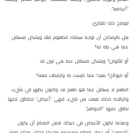
“أعراضه”.
لنوضح ذلك للقارئ:
هل بالإمكان أن توجه سبابتك للطعوم مثلا وبشكل مستقل
عما هي طه له؟
أو للألوان؟ وبشكل مستقل عما هي لون له.
أو للروائح؟ بعيدا عما تلبست به وارتبطت معه؟
الطعم لا يستقل عما هو طعم له، واللون يظهر في شيء،
والرائحة كذلك تنبعث من شيء. فهي “أعراض” لحقائق تحتها
نطلق عليها “الجواهر”.
وعندما تكون الأعراض في حركة، فمن المحتم أن يكون
“الجوهر” أو عمق العالم وصميمه متحركا كذلك، وذلك وفق