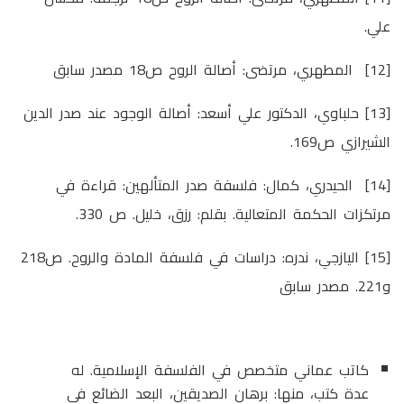
علي.
[12] المطهري، مرتضى: أصالة الروح ص18 مصدر سابق
[13] حلباوي، الدكتور علي أسعد: أصالة الوجود عند صدر الدين
الشيرازي ص169.
[14] الحيدري، كمال: فلسفة صدر المتألهين: قراءة في
مرتكزات الحكمة المتعالية. بقلم: رزق، خليل. ص 330.
[15] اليازجي، ندره: دراسات في فلسفة المادة والروح. ص218
و221. مصدر سابق
كاتب عماني متخصص في الفلسفة الإسلامية. له
عدة كتب، منها: برهان الصديقين، البعد الضائع في