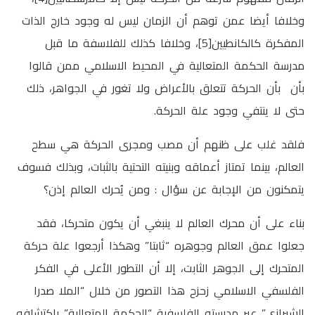
وخلافا أيضا عمن توهم أن الزمان ليس له وجود خارج الذات
المفكرة كالكانطيين[5]، وخلافا كذلك للفلاسفة ما قبل
مدرسة الحكمة المتعالية في المحيط الاسلامي ممن قالوا
بأن بأن الحركة تتعلق بالأعراض ولا تغور في الجواهر، ذلك
حتى لا ينتفي وجود علة الحركة.
فلقد غلب على ظنهم أن مصب ومجرى الحركة هي سطح
العالم، بينما تمتاز أعماقه وبنيته التحتية بالثبات، وبذلك فسوف
يتمكنون من الإجابة عن سؤال : ومن يُحرك العالم إذن؟
بناء على أن محرك العالم لا ينبغي أن يكون متحركا، فقد
جعلوا عمق العالم وجوهره “ثابتا” وهكذا أرجعوا علة حركة
المتحرك إلى الجوهر الثابت، إلا أن التطور الأعلى في الفكر
الفلسفي الاسلامي زحزح هذا التصور من خلال “الملا صدرا
الشيرازي” عبر مدرسته الفلسفية “الحكمة المتعالية” باكتشافه