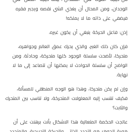
الوجدان، ومن المحال أن يغذي الشي نقصه ويجبر فقره
فيضفي على ذاته ما لا يملكه!
إذن: فاعل الحركة ينبغي أن يكون غيره.
فإن كان ذلك الغير، والذي يحرك عمق العالم وجواهره،
متحركا، لأضحت سلسلة الوجود كلها متحركة، وحادثة. ومن
الواضح أن سلسلة الحوادث لا يمكنها أن تتصاعد إلى ما لا
نهاية.
وإن لم يكن متحركا، وهذا هو الوجه المنطقي للمسألة،
فكيف تنتسب إليه المعلولات المتحركة، ولا تناسب بين المتحرك
والثابت؟
عالجت الحكمة المتعالية هذا الاشكال بأنت برهنت على أن
هوية الجوهر هو التجدد الذاتي والحركة التدريجية، والمتجدد