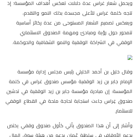
ويحمل شعار غراس عدة دلالات تعكس أهداف المؤسسة؛ إذ
تتجه كلمة غراس للأعلى مجسدة بذلك النمو والتقدم،
ويعكس تصميم الشعار المستوحى من عدة ركائز أساسية
تتمحور حول رؤية ومبادئ ومهمة الصندوق الاستثماري
الوقفي في الشراكة الوقفية والنمو الشفافية والحوكمة.
وقال خليل بن أحمد الخليلي رئيس مجلس إدارة مؤسسة
الإمام جابر بن زيد الوقفية مؤسس صندوق غراس في كلمة
المؤسسة: إن مبادرة مؤسسة جابر بن زيد الوقفية في تدشين
صندوق غِراس جاءت استجابة لحاجة ملحة في القطاع الوقفي
للاستثمار.
وأشار إلى أن هذا الصندوق يأتي كأول صندوق وقفي يختص
بدعم الأوقاف في سلطنة عُمان بدعم من هيئة سوق المال