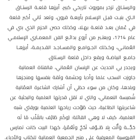
والرستـاق تزخر بموروث تاريخي كبير، أبرزها قلعـة الرستـاق
الـتي بنيـت قبـل الإسـلام بأربعـة قرون، وتعد ثاني أكبر قلعة
في عُمان بعـد قلعـة بهـلا، وكذلك حصن الحزم الذي بني في
عام 1714، ويعتـبر من أروع بدائـع الفن المعمـاري الإسلامـي
العُمانـي، وكـذلك الجـوامـع والمسـاجـد القـديمـة، أبرزهـا
جامـع البياضـة ويقع داخل قلعة الرسـتاق.
ويجدر بي الحديث عن الإنسان العُماني، فالفتاة العمانية
جاوزت السحب علما وأدبا وحشمة وثقة بنفسها ومنجزها
وبلدها، وكان من سوء حظي أن أشارك الشاعرة العمُانية
شُميسة النعماني، والتي لا تقل قدرتها العلمية والبحثية عن
شاعريتها الطاغية، حيث طَوّحت رياحها العلمية بورقتي شبه
العلمية، كيف لا وهي القائلة: (وكَم طَائِف بالقَلْب مَا لَه
حَجَّــة وَأَنْت بِلا طَــوْف تَحُجّ وتَعْمُر)، كهذا البيت كانت تمارس
الفروسية المعرفية على منبر الجمعية العمانية للكتاب والأدباء.