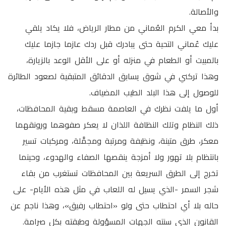
والأصالة.
بدأ معي الكرم العُماني من مطار الرياض، فلا يكاد يلقي
عليك عُماني التحية حتى يبادرك قبل ردك عازما جازما عليك
بالمبيت أو الطعام في منزله أو على الأقل الوعد بالزيارة،
وهذا تركني في شوق يسابق الدقائق المتبقية لصعود الطائرة
للوصول إلى هذا البلد الطيب المضياف.
أول ما يلفت نظرك في العاصمة مسقط وبقية المحافظات،
ذلك النظام وتلك النظافة اللذان لا يعكر صفوهما ورونقهما
معكر، طرق متينة، ونظيفة ومرتبة ومجمَّلة، ومركبات تسير
بانتظام بلا تهور ولا أمزجة ينقصها الصفاء والهدوء، وحينما
تخرج إلى الطرق السريعة بين المحافظات تستغرب من بقاء
شجر السمر -الذي يسيل له اللعاب في مثل هذه الأيام- على
حاله بلا أي احتطاب حتى ولو «احتطاب رفيق»، وهذا ناجم عن
القانون الذي سنته الجهات المسؤولة وطبقته بكل صرامة.