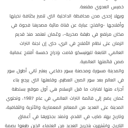
خميس العدوي مقنعة.
وبهلا إحدى مدن محافظة الداخلية التي تتميز بكثافة نخيلها
وأفلاجها -والفلج: عبارة عن قناة مائية مصدرها فجوة في
مكان مرتفع في طبقة صخرية-، وعُمان تعتمد منذ قديم
الزمان على نظام الأفلاج في الري، حتى إن لجنة التراث
العالمي التابعة لليونيسكو قامت بإدراج خمسة أفلاج عمانية
ضمن قائمتها العالمية.
والمدينة مسورة ومحصنة بسور دفاعي يعتبر ثاني أطول سور
في العالم بعد سور الصين العظيم، وقلعتها التي يرجع بناء
أجزاء منها لفترات ما قبل الإسلام هي أول موقع بسلطنة
عُمان يضم إلى قائمة التراث العالمي في عام 1987، وتحتوي
المدينة على العديد من المعالم المعمارية والأثرية والثقافية،
وتاريخ بهلا ضارب في القدم، وتمتد بجذورها في أعماق
التاريخ، واشتهرت بتخريج العديد من العلماء الذين طبعوا بصمة