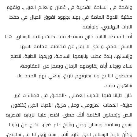
واضحة في الساحة الفكرية في عُمان والعالم العربي، وتقوم
مكتبة الندوة العامة في بهلا بجهود تفوق الخيال في حفظ
التراث البهلاوي، وتوثيقه.
أما المحطة الثانية خارج مسقط: فقد كانت ولاية الرستاق، هذا
الاسم الفخم، والذي لا يقل عن فخامته، فخامة ناسها
وإنسانها، بلدة عجنت بينابيعها الساخنة، وريحها الطيبة، لتصنع
نساء ورجالا أُباة يقاومهم الزمان ويعجز عن المقاومة،
يحفظون التاريخ ولا يحتويهم تاريخ، يباهي بهم المجد ولا
يتباهون بمجد.
كان دليلنا فيها الأديب العماني -المحلق في فضاءات غير
مرئية- الخطاب المزروعي، وعلى طريق الأدباء الذين يُكثفون
النص ويُحملون الكلمة ألفَ معنى، اختصر علينا الزيارة القصيرة
بينبوع وساقية وبستان وجبل وشيخ علم ضرير، لنخرج من زيارتنا
وكأن تاريخ الرستاق الذي فاق ألفي سنة زوي لنا في ساعتين.