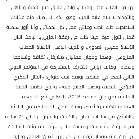
لها في القلب محل ومكان، ولكن عشق ديار الأحبة والأهل
والأجداد لا يلام عليه المرء، وهو الذي لا يملك منه فكاكا،
استصحبت ذلك الحب وعاش معي كل لحظاتي وأنا أزور سلطنة
عُمان لأول مرة، حيث كنت في رفقة العزيزين: الباحث البارز
الأستاذ خميس العدوي، والأديب الباهي الأستاذ الخطاب
المزروعي -وهما وجهان عمانيان مشرقان ثقافة وتسامحا
وسخاء- وكانت زيارتي للتشرف بالمشاركة في المؤتمر الدولي
الثاني للفكر في مسقط بورقة تحت عنوان: «الخلل الفكري
المؤدي للتطرف ونصيب الخليج منه»، والذي نظمته اللجنة
الثقافية بمهرجان مسقط 2018، بالتعاون مع الجمعية
العمانية للكتاب والأدباء، وكنت ضمن ثلة مباركة من الباحثات
والباحثين من سلطنة عمان والكويت والبحرين، وخلال 72 ساعة
تقريبا، رأيت وأحسست ولمست ما لو قرأت عنه مئات الساعات
لم أدرك منه مقدار غَرْفة من يم، إنها عُمان العمق والإرث