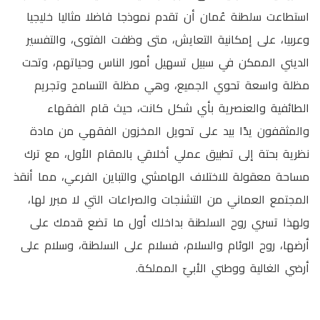
استطاعت سلطنة عُمان أن تقدم نموذجا فاضلا مثاليا خليجيا
وعربيا، على إمكانية التعايش، متى وظفت الفتوى، والتفسير
الديني الممكن في سبيل تسهيل أمور الناس وحياتهم، وتحت
مظلة واسعة تحوي الجميع، وهي مظلة التسامح وتجريم
الطائفية والعنصرية بأي شكل كانت، حيث قام الفقهاء
والمثقفون يدًا بيد على تحويل المخزون الفقهي من مادة
نظرية بحتة إلى تطبيق عملي أخلاقي بالمقام الأول، مع ترك
مساحة معقولة للاختلاف الهامشي والتباين الفرعي، مما أنقذ
المجتمع العماني من التشنجات والصراعات التي لا مبرر لها،
ولهذا تسري روح السلطنة بداخلك أول ما تضع قدمك على
أرضها، روح الوئام والسلام، فسلام على السلطنة، وسلام على
أرضي الغالية ووطني الأبيّ المملكة.