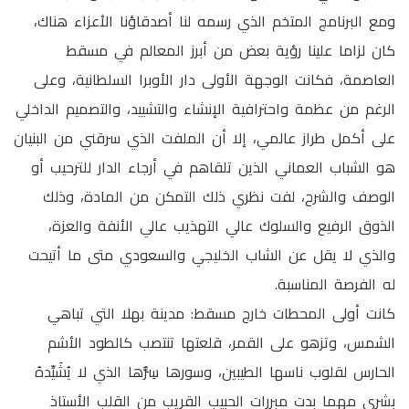
ومع البرنامج المتخم الذي رسمه لنا أصدقاؤنا الأعزاء هناك،
كان لزاما علينا رؤية بعض من أبرز المعالم في مسقط
العاصمة، فكانت الوجهة الأولى دار الأوبرا السلطانية، وعلى
الرغم من عظمة واحترافية الإنشاء والتشييد، والتصميم الداخلي
على أكمل طراز عالمي، إلا أن الملفت الذي سرقني من البنيان
هو الشباب العماني الذين تلقاهم في أرجاء الدار للترحيب أو
الوصف والشرح، لفت نظري ذلك التمكن من المادة، وذلك
الذوق الرفيع والسلوك عالي التهذيب عالي الأنفة والعزة،
والذي لا يقل عن الشاب الخليجي والسعودي متى ما أتيحت
له الفرصة المناسبة.
كانت أولى المحطات خارج مسقط: مدينة بهلا التي تباهي
الشمس، وتزهو على القمر، قلعتها تنتصب كالطود الأشم
الحارس لقلوب ناسها الطيبين، وسورها سِرُّها الذي لا يُشَيِّدهُ
بشري مهما بدت مبررات الحبيب القريب من القلب الأستاذ