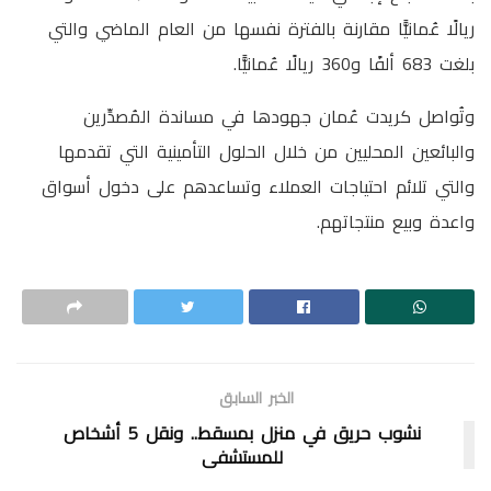
ريالًا عُمانيًّا مقارنة بالفترة نفسها من العام الماضي والتي
بلغت 683 ألفًا و360 ريالًا عُمانيًّا.
وتُواصل كريدت عُمان جهودها في مساندة المُصدِّرين
والبائعين المحليين من خلال الحلول التأمينية التي تقدمها
والتي تلائم احتياجات العملاء وتساعدهم على دخول أسواق
واعدة وبيع منتجاتهم.
الخبر السابق
نشوب حريق في منزل بمسقط.. ونقل 5 أشخاص
للمستشفى