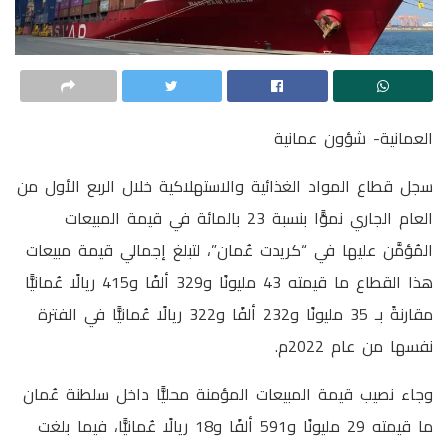
العمانية- شؤون عمانية
سجل قطاع المواد الغذائية والاستهلاكية خلال الربع الأول من
العام الجاري نموًّا بنسبة 23 بالمائة في قيمة المبيعات
المُؤمَّن عليها في “كريدت عُمان”، لتبلغ إجمالي قيمة مبيعات
هذا القطاع ما قيمته 43 مليونًا و329 ألفًا و415 ريالًا عُمانيًّا
مقارنةً بـ 35 مليونًا و232 ألفًا و322 ريالًا عُمانيًّا في الفترة
نفسها من عام 2022م.
وجاء نصيب قيمة المبيعات المؤمنة محليًّا داخل سلطنة عُمان
ما قيمته 29 مليونًا و591 ألفًا و18 ريالًا عُمانيًّا، فيما بلغت