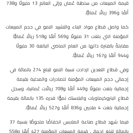
قيمة المبيعات من سلطنة عُمان وإلى العالم 13 مليونًا و738
ألفًا و396 ريالًا عُمانيًّا.
كما واصل قطاع مواد البناء والتشييد النمو في حجم المبيعات
المؤمنة التي بلغت 31 مليونًا و569 ألفًا و518 ريالًا عُمانيًّا
مقابلةً بالفترة ذاتها من العام الماضي البالغة 30 مليونًا
و944 ألفًا و167 ريالًا عُمانيًّا.
وفي قطاع التعدين ازدادت نسبة النمو لتبلغ 274 بالمائة في
إجمالي حجم المبيعات المؤمنة للصادرات والمحلية بقيمة
إجمالية بلغت مليونًا و449 ألفًا و708 ريالًات عُمانية، وسجل
قطاع البتروكيماويات والبلاستك نموًّا قدره 135 بالمائة بقيمة
إجمالية بلغت 4 ملايين و836 ألفًا و527 ريالًا عُمانيًّا.
فيما شهد قطاع صناعة الملابس انخفاضًا ملحوظًا بنسبة 37
بالمائة لتبلغ إجمالي قيمة المبيعات المؤمنة 427 ألفًا و558