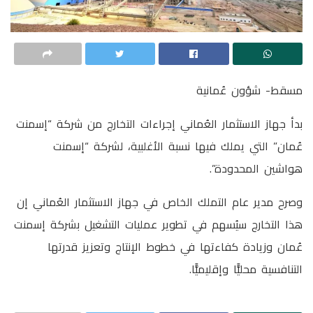
مسقط- شؤون عُمانية
بدأ جهاز الاستثمار العُماني إجراءات التخارج من شركة “إسمنت
عُمان” التي يملك فيها نسبة الأغلبية، لشركة “إسمنت
هواشين المحدودة”.
وصرح مدير عام التملك الخاص في جهاز الاستثمار العُماني إن
هذا التخارج سيُسهم في تطوير عمليات التشغيل بشركة إسمنت
عُمان وزيادة كفاءتها في خطوط الإنتاج وتعزيز قدرتها
التنافسية محليًّا وإقليميًّا.