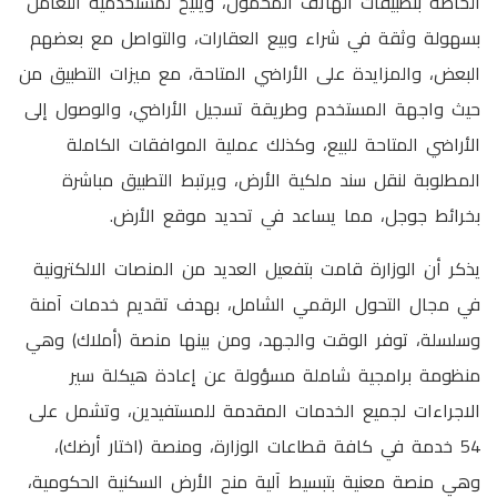
الخاصة بتطبيقات الهاتف المحمول، ويتيح لمستخدميه التعامل
بسهولة وثقة في شراء وبيع العقارات، والتواصل مع بعضهم
البعض، والمزايدة على الأراضي المتاحة، مع ميزات التطبيق من
حيث واجهة المستخدم وطريقة تسجيل الأراضي، والوصول إلى
الأراضي المتاحة للبيع، وكذلك عملية الموافقات الكاملة
المطلوبة لنقل سند ملكية الأرض، ويرتبط التطبيق مباشرة
بخرائط جوجل، مما يساعد في تحديد موقع الأرض.
يذكر أن الوزارة قامت بتفعيل العديد من المنصات الالكترونية
في مجال التحول الرقمي الشامل، بهدف تقديم خدمات آمنة
وسلسلة، توفر الوقت والجهد، ومن بينها منصة (أملاك) وهي
منظومة برامجية شاملة مسؤولة عن إعادة هيكلة سير
الاجراءات لجميع الخدمات المقدمة للمستفيدين، وتشمل على
54 خدمة في كافة قطاعات الوزارة، ومنصة (اختار أرضك)،
وهي منصة معنية بتبسيط آلية منح الأرض السكنية الحكومية،