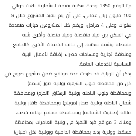
م٢ لتوفير 1350 وحدة سكنية بقيمة استثمارية بلغت حوالي
100 مليون ريال عماني، على أن يتم تنفيذ المشروع خلال 8
سنوات وعلى 4 مراحل، ويضم كلا المشروعين خيارات متعددة
في السكن بين فيلا منفصلة وفيلا متصلة وأخرى شبه
منفصلة وشقة سكنية، إلى جانب الخدمات الأخرى كالجامع
ومنطقة تجارية ومساحات خضراء إضافة لأعمال البنية
الاساسية للخدمات العامة.
يذكر أن الوزارة قد طرحت عدة مواقع ضمن مشروع صروح في
كل من محافظة جنوب الشرقية بولاية صور (نسمه)،
وبمحافظة جنوب الباطنه بولاية الرستاق (الحزم) وبمحافظة
شمال الباطنة بولاية صحار (مويلح) وبمحافظة ظفار بولاية
صلالة (صحنوت الشمالية) وبمحافظة مسندم بولاية خصب،
وهناك 3 مواقع قيد التنفيذ في ولاية العامرات بمحافظة
مسقط وولاية بدبد بمحافظة الداخلية وبولاية نخل (حلبان)