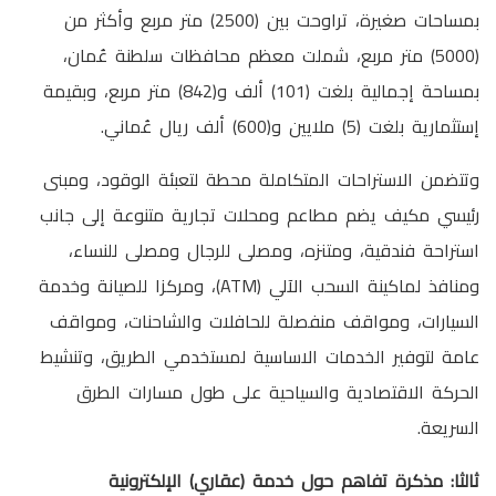
بمساحات صغيرة، تراوحت بين (2500) متر مربع وأكثر من
(5000) متر مربع، شملت معظم محافظات سلطنة عُمان،
بمساحة إجمالية بلغت (101) ألف و(842) متر مربع، وبقيمة
إستثمارية بلغت (5) ملايين و(600) ألف ريال عُماني.
وتتضمن الاستراحات المتكاملة محطة لتعبئة الوقود، ومبنى
رئيسي مكيف يضم مطاعم ومحلات تجارية متنوعة إلى جانب
استراحة فندقية، ومتنزه، ومصلى للرجال ومصلى للنساء،
ومنافذ لماكينة السحب الآلي (ATM)، ومركزا للصيانة وخدمة
السيارات، ومواقف منفصلة للحافلات والشاحنات، ومواقف
عامة لتوفير الخدمات الاساسية لمستخدمي الطريق، وتنشيط
الحركة الاقتصادية والسياحية على طول مسارات الطرق
السريعة.
ثالثا: مذكرة تفاهم حول خدمة (عقاري) الإلكترونية