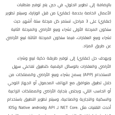
بالإضافة إلى تطوير الحلول، في حين يتم توفير متطلبات
الأعمال الخاصة بخدمة (عقاري) من قبل الوزارة، وسيتم تطوير
(عقاري) على 3 مراحل، تستمر كل مرحلة ستة أشهر، حيث
ستكون المرحلة الأولى لشراء وبيع الأراضي والمرحلة الثانية
لشراء وبيع العقارات، فيما ستكون المرحلة الثالثة لبيع الأراضي
عن طريق المزاد.
ويهدف حل (عقاري) إلى توفير طريقة ذكية لبيع وشراء
الأراضي والعقارات بالوسائل الرقمية كتطبيق تفاعلي سهل
الاستخدام (APP) يسمح بشراء وبيع الأراضي والممتلكات من
خلال تطبيق متوافق مع الهاتف المحمول أو الجهاز اللوحي
أو الحاسب الآلي، ويختص بتجارة الأراضي والممتلكات الزراعية
والسكنية والتجارية والصناعية، وسيتم تطوير التطبيق باستخدام
أحدث التقنيات مثل .NET Core لـ API وNative android وIOS