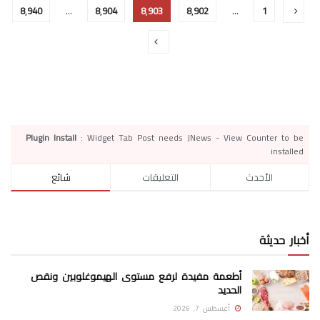
8٬940
…
8٬904
8٬903
8٬902
…
1
Plugin Install
: Widget Tab Post needs JNews - View Counter to be
installed
الأحدث
التعليقات
شائع
أخبار حديثة
أطعمة مفيدة لرفع مستوى الهيموغلوبين ونقص
الحديد
أغسطس 7, 2026