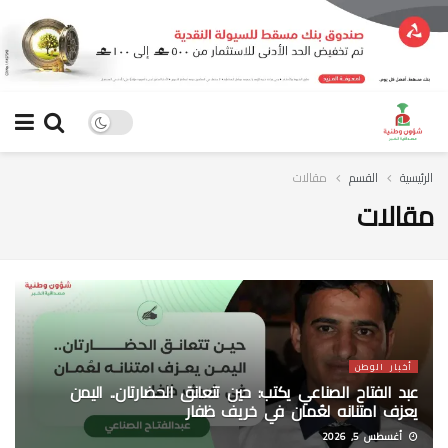
الرئيسية
القسم
مقالات
مقالات
أخبار الوطن
عبد الفتاح الصناعي يكتب: حين تتعانق الحضارتان.. اليمن
يعزف امتنانه لعُمان في خريف ظفار
أغسطس 5, 2026