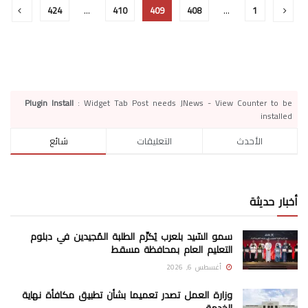
424
…
410
409
408
…
1
Plugin Install
: Widget Tab Post needs JNews - View Counter to be
installed
الأحدث
التعليقات
شائع
أخبار حديثة
سمو السّيد بلعرب يُكرِّم الطلبة المُجيدين في دبلوم
التعليم العام بمحافظة مسقط
أغسطس 6, 2026
وزارة العمل تصدر تعميما بشأن تطبيق مكافأة نهاية
الخدمة