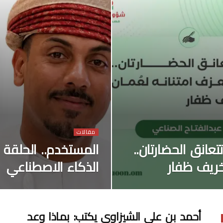
مقالات
عانق الحضارتان..
المستخدم.. الحلق
خريف ظفار
الذكاء الاصطناعي
أحمد بن علي الشيزاوي يكتب: بماذا وعد