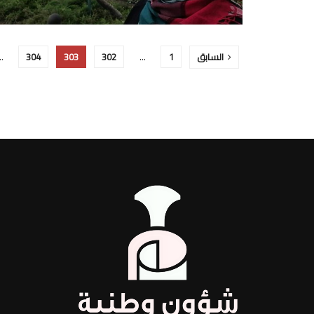
السابق
1
…
302
303
304
…