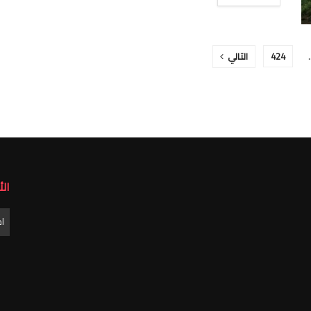
424
التالي
ال
الأ
ا